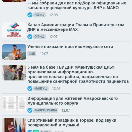
— мы собрали для вас подборку официальных
каналов учреждений культуры ДНР в МАКС:
12:08
ОФИЦ.
Канал Администрации Главы и Правительства
ДНР в мессенджере MAX!
12:07
ОФИЦ.
Ученые показали противомедузные сети
12:07
СМИ
5 мая на базе ГБУ ДНР «Мангушская ЦРБ»
организована информационно-
просветительная работа, направленная на
повышение санитарной грамотности пациентов
12:07
МАНГУШ
Информация для жителей Амвросиевского
муниципального округа
12:07
АМВРОСИЕВКА
Спортивный праздник в Торезе: под звуки
поздравлений и музыки!