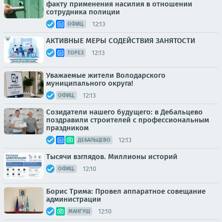
факту применения насилия в отношении
сотрудника полиции
12:13
ОФИЦ.
АКТИВНЫЕ МЕРЫ СОДЕЙСТВИЯ ЗАНЯТОСТИ
12:13
ТОРЕЗ
Уважаемые жители Володарского
муниципального округа!
12:13
ОФИЦ.
Созидатели нашего будущего: в Дебальцево
поздравили строителей с профессиональным
праздником
12:13
ДЕБАЛЬЦЕВО
Тысячи взглядов. Миллионы историй
12:10
ОФИЦ.
Борис Трима: Провел аппаратное совещание
администрации
12:10
МАНГУШ