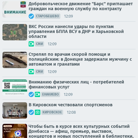
Добровольческое движение "Барс" приглашает
граждан на военную службу по контракту
12:09
СТАРОБЕШЕВО
ВКС России нанесли удары по пунктам
управления БПЛА ВСУ в ДНР и Харьковской
области
12:09
СМИ
Стрелял по врачам скорой помощи и
полицейским: в Донецке задержали мужчину с
автоматом и гранатами
12:09
СМИ
Вниманию физических лиц - потребителей
финансовых услуг
12:09
ЕНАКИЕВО
В Кировском чествовали спортсменов
12:08
КИРОВСКОЕ
Чтобы быть в курсе всех культурных событий
Донбасса — афиш, премьер, выставок,
концертов и новых поступлений в библиотеки,