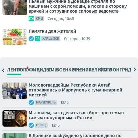
Пьяный мужчина в Донецке стрелял по
машинам скорой помощи, а после в сторону
врачей и сотрудников силовых ведомств
Сегодня, 10:45
СМИ
Памятки для жителей
Сегодня, 10:39
ХАРЦЫЗСК
ЛЕНТА
ТОП
ОФИЦ.
ВИДЕО
СМИ
ВОЕНКОРЫ
МНЕНИЯ
ПАБЛИКИ
ФОТО
ЛОНГРИДЫ
Молодогвардейцы Республики Алтай
отправились в Мариуполь с гуманитарной
миссией
12:16
МАРИУПОЛЬ
Мы знаем, как сделать ваш блог про семью
самым популярным в России
12:15
ОФИЦ.
В Донецке возбуждено уголовное дело по