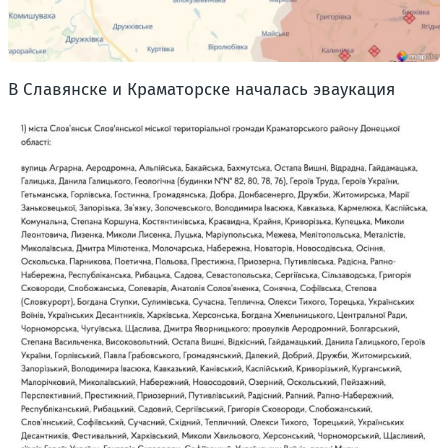
В Славянске и Краматорске началась эваукация