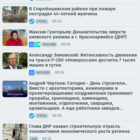
В Старобешевском районе при пожаре
пострадал 44-летний мужчина
09:45
ОФИЦ.
Максим Григорьев: Доказательства зверств
киевского режима в г. Красноармейск (ДНР)
09:39
МНЕНИЯ
Александр Зимовский: Интенсивность движения
на трассе Р-280 «Новороссия» достигла 7 тысяч
машин в сутки
09:36
МНЕНИЯ
Андрей Чертков: Сегодня – День строителя..
Вместе с архитекторами, инженерами и
проектировщиками поздравления принимают
прорабы, крановщики, каменщики,
монтажники, отделочники, сварщики,
кровельщики. А еще работники заводов...
09:36
ОФИЦ.
Глава ДНР назвал строительную отрасль
локомотивом экономического роста региона
09:33
СМИ