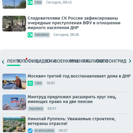
Сегодня, 08:43
СМИ
Следователями СК России зафиксированы
очередные преступления ВФУ в отношении
мирного населения ДНР
Сегодня, 08:36
ПАБЛИКИ
ЛЕНТА
ТОП
ОФИЦ.
ВИДЕО
СМИ
ВОЕНКОРЫ
МНЕНИЯ
ПАБЛИКИ
ФОТО
ЛОНГРИДЫ
Москвич третий год восстанавливает дома в ДНР
10:01
СМИ
Минтруд предложил расширить круг лиц,
имеющих право на две пенсии
09:57
ПАБЛИКИ
Николай Руппель: Уважаемые строители,
ветераны отрасли!
09:57
ЯСИНОВАТАЯ