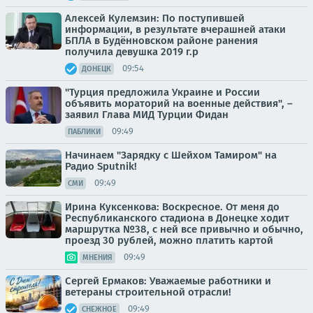
Алексей Кулемзин: По поступившей
информации, в результате вчерашней атаки
БПЛА в Будённовском районе ранения
получила девушка 2019 г.р
09:54
ДОНЕЦК
"Турция предложила Украине и России
объявить мораторий на военные действия", –
заявил Глава МИД Турции Фидан
09:49
ПАБЛИКИ
Начинаем "Зарядку с Шейхом Тамиром" на
Радио Sputnik!
09:49
СМИ
Ирина Куксенкова: Воскресное. От меня до
Республиканского стадиона в Донецке ходит
маршрутка №38, с ней все привычно и обычно,
проезд 30 рублей, можно платить картой
09:49
МНЕНИЯ
Сергей Ермаков: Уважаемые работники и
ветераны строительной отрасли!
09:49
СНЕЖНОЕ