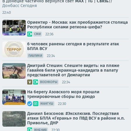
В Донецке частично вернулся свет
MAX
|
TG
|
Связь
//
Донбасс Сегодня
22:40
Ориентир - Москва: как преображается столица
Республики силами региона-шефа?
22:36
СМИ
6 человек ранены сегодня в результате атак
БПЛА ВСУ
22:34
ПАБЛИКИ
Дмитрий Стешин: Спешите видеть: на пляже
Гавайев били украинца-кандидата в палату
представителей от Демпартии
22:34
ВОЕНКОРЫ
На берегу Азовского моря прошли
тренировочные сборы по дзюдо
22:30
МАНГУШ
Даниил Безсонов: #Эксклюзив. Последствия
атаки БПЛА «Герань» по ПВД ВСУ в районе н.п.
Приволье, ДНР
22:30
МНЕНИЯ