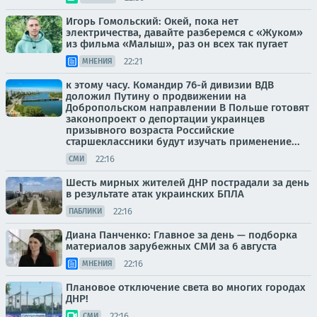
Игорь Гомольский: Окей, пока нет
электричества, давайте разберемся с «Жуком»
из фильма «Малыш», раз он всех так пугает
22:21
МНЕНИЯ
к этому часу. Командир 76-й дивизии ВДВ
доложил Путину о продвижении на
Добропольском направлении В Польше готовят
законопроект о депортации украинцев
призывного возраста Российские
старшеклассники будут изучать применение...
22:16
СМИ
Шесть мирных жителей ДНР пострадали за день
в результате атак украинских БПЛА
22:16
ПАБЛИКИ
Диана Панченко: Главное за день — подборка
материалов зарубежных СМИ за 6 августа
22:16
МНЕНИЯ
Плановое отключение света во многих городах
ДНР!
22:16
СМИ