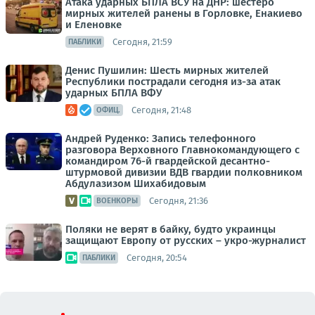
Атака ударных БПЛА ВСУ на ДНР: шестеро
мирных жителей ранены в Горловке, Енакиево
и Еленовке
Сегодня, 21:59
ПАБЛИКИ
Денис Пушилин: Шесть мирных жителей
Республики пострадали сегодня из-за атак
ударных БПЛА ВФУ
Сегодня, 21:48
ОФИЦ.
Андрей Руденко: Запись телефонного
разговора Верховного Главнокомандующего с
командиром 76-й гвардейской десантно-
штурмовой дивизии ВДВ гвардии полковником
Абдулазизом Шихабидовым
Сегодня, 21:36
ВОЕНКОРЫ
Поляки не верят в байку, будто украинцы
защищают Европу от русских – укро-журналист
Сегодня, 20:54
ПАБЛИКИ