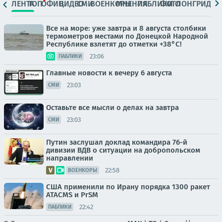
ЛЕНТА
ТОП
ОФИЦ.
ВИДЕО
СМИ
ВОЕНКОРЫ
МНЕНИЯ
ПАБЛИКИ
ФОТО
ЛОНГРИДЫ
Все на море: уже завтра и 8 августа столбики
термометров местами по Донецкой Народной
Республике взлетят до отметки +38°C!
23:06
ПАБЛИКИ
Главные новости к вечеру 6 августа
23:03
СМИ
Оставьте все мысли о делах на завтра
23:03
СМИ
Путин заслушал доклад командира 76-й
дивизии ВДВ о ситуации на добропольском
направлении
22:58
ВОЕНКОРЫ
США применили по Ирану порядка 1300 ракет
ATACMS и PrSM
22:42
ПАБЛИКИ