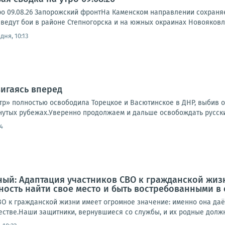
ро 09.08.26 Запорожский фронтНа Каменском направлении сохраня
ведут бои в районе Степногорска и на южных окраинах Новояковле
дня, 10:13
игаясь вперед
тр» полностью освободила Торецкое и Васютинское в ДНР, выбив о
нутых рубежах.Уверенно продолжаем и дальше освобождать русски
4
ый: Адаптация участников СВО к гражданской жиз
ость найти свое место и быть востребованными в
ВО к гражданской жизни имеет огромное значение: именно она даё
стве.Наши защитники, вернувшиеся со службы, и их родные должны