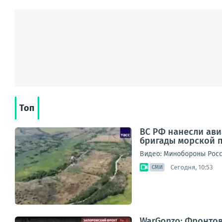
Топ
ВС РФ нанесли ав
бригады морской п
Видео: Минобороны Рос
Сегодня, 10:53
СМИ
WarGonzo: Фронтова