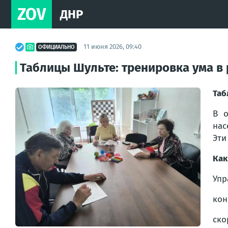
ZOV
ДНР
11 июня 2026, 09:40
ОФИЦИАЛЬНО
Таблицы Шульте: тренировка ума в
Таб
В о
нас
Эти
Как
Упр
кон
ско