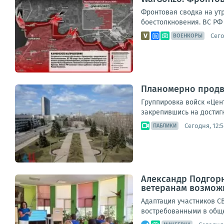
Фронтовая сводка на ут
боестолкновения. ВС РФ 
Сего
ВОЕНКОРЫ
Планомерно продв
Группировка войск «Цен
закрепившись на достиг
Сегодня, 12:5
ПАБЛИКИ
Александр Подгорн
ветеранам возможн
Адаптация участников С
востребованными в обще