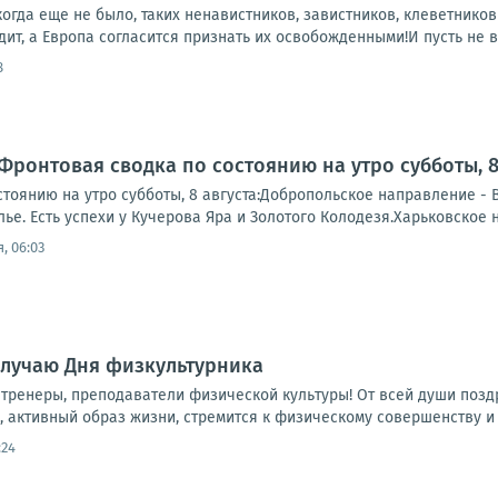
икогда еще не было, таких ненавистников, завистников, клеветников
дит, а Европа согласится признать их освобожденными!И пусть не в
8
Фронтовая сводка по состоянию на утро субботы, 8 
тоянию на утро субботы, 8 августа:Добропольское направление - 
е. Есть успехи у Кучерова Яра и Золотого Колодезя.Харьковское 
, 06:03
случаю Дня физкультурника
тренеры, преподаватели физической культуры! От всей души позд
е, активный образ жизни, стремится к физическому совершенству и 
:24