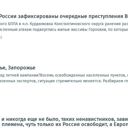
 России зафиксированы очередные преступления 
ного БПЛА в н.п. Курдюмовка Константиновского округа ранения ра
исленным атакам подверглись жилые массивы Горловки, по которым
42
ье, Запорожье
ход летней кампании?Восемь освобожденных населенных пунктов, о
 военных экспертов, ситуация стремительно меняется. Разбираем гл
, и никогда еще не было, таких ненавистников, зав
е племена, чуть только их Россия освободит, а Евр