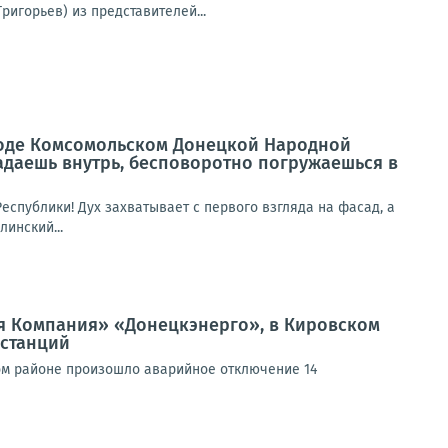
игорьев) из представителей...
роде Комсомольском Донецкой Народной
падаешь внутрь, бесповоротно погружаешься в
спублики! Дух захватывает с первого взгляда на фасад, а
инский...
я Компания» «Донецкэнерго», в Кировском
станций
ом районе произошло аварийное отключение 14