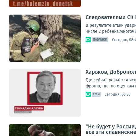
Следователями СК
В результате атаки удар
числе 2 ребенка.Многоч
Сегодня, 08:
ПАБЛИКИ
Харьков, Добропол
Где сейчас решается ис
фронта, где, по оценкам
Сегодня, 08:36
СМИ
"Не будет у России
все эти славянски