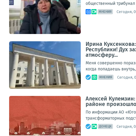
общественный трибунал п
Сегодня, 0
МНЕНИЯ
Ирина Куксенкова
Республики! Дух з
атмосферу...
Меня совершенно порази
когда попадаешь внутрь,
Сегодня, 
МНЕНИЯ
Алексей Кулемзин
районе произошло
По информации АО «Юго-
трансформаторных подст
Сегодня, 0
ДОНЕЦК