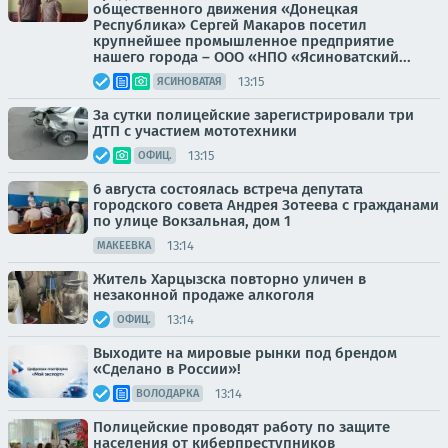
общественного движения «Донецкая
Республика» Сергей Макаров посетил
крупнейшее промышленное предприятие
нашего города – ООО «НПО «Ясиноватский...
13:15
ЯСИНОВАТАЯ
За сутки полицейские зарегистрировали три
ДТП с участием мототехники
13:15
ОФИЦ.
6 августа состоялась встреча депутата
городского совета Андрея Зотеева с гражданами
по улице Вокзальная, дом 1
13:14
МАКЕЕВКА
Житель Харцызска повторно уличен в
незаконной продаже алкоголя
13:14
ОФИЦ.
Выходите на мировые рынки под брендом
«Сделано в России»!
13:14
ВОЛОДАРКА
Полицейские проводят работу по защите
населения от киберпреступников