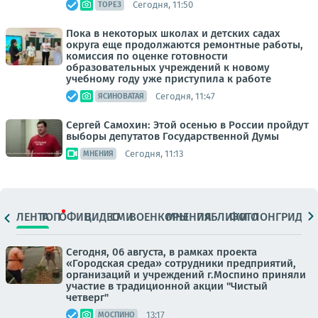
Сегодня, 11:50
ТОРЕЗ
Пока в некоторых школах и детских садах
округа еще продолжаются ремонтные работы,
комиссия по оценке готовности
образовательных учреждений к новому
учебному году уже приступила к работе
Сегодня, 11:47
ЯСИНОВАТАЯ
Сергей Самохин: Этой осенью в России пройдут
выборы депутатов Государственной Думы
Сегодня, 11:13
МНЕНИЯ
ЛЕНТА
ТОП
ОФИЦ.
ВИДЕО
СМИ
ВОЕНКОРЫ
МНЕНИЯ
ПАБЛИКИ
ФОТО
ЛОНГРИДЫ
Сегодня, 06 августа, в рамках проекта
«Городская среда» сотрудники предприятий,
организаций и учреждений г.Моспино приняли
участие в традиционной акции "Чистый
четверг"
13:17
МОСПИНО