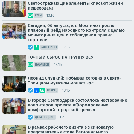
Светоотражающие элементы спасают жизни
пешеходам!
13:16
СМИ
Сегодня, 06 августа, в г. Моспино прошел
плановый рейд Народного контроля с целью
мониторинга цен и соблюдения правил
торговли
13:16
МОСПИНО
ТОЧНЫЙ СБРОС НА ГРУППУ ВСУ
13:15
ПАБЛИКИ
Леонид Слуцкий: Побывал сегодня в Свято-
Троицком мужском монастыре
13:15
ОФИЦ.
В городе Светлодарск состоялось чествование
волонтеров проекта «Формирование
комфортной городской среды»
13:15
ДЕБАЛЬЦЕВО
В рамках рабочего визита в Ясиноватую
представитель актива Регионального