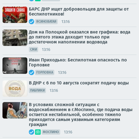
БАРС ДНР ищет добровольцев для защиты от
беспилотников!
13:16
ЯСИНОВАТАЯ
Дом на Полоцкой оказался вне графика: вода
до пятого этажа доходит только при
достаточном наполнении водовода
13:16
СМИ
Иван Приходько: Беспилотная опасность по
Горловке
13:16
ГОРЛОВКА
В ДНР с 6 по 10 августа сократят подачу воды
13:16
ПАБЛИКИ
В условиях сложной ситуации с
водоснабжением в г.Моспино, где подача воды
остается нестабильной, особенно тяжело
приходится самым уязвимым категориям
граждан
13:16
МОСПИНО