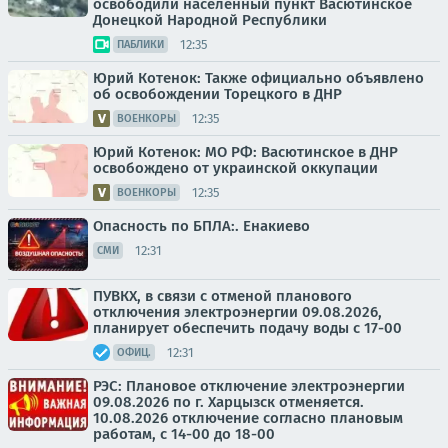
освободили населенный пункт Васютинское
Донецкой Народной Республики
12:35
ПАБЛИКИ
Юрий Котенок: Также официально объявлено
об освобождении Торецкого в ДНР
12:35
ВОЕНКОРЫ
Юрий Котенок: МО РФ: Васютинское в ДНР
освобождено от украинской оккупации
12:35
ВОЕНКОРЫ
Опасность по БПЛА:. Енакиево
12:31
СМИ
ПУВКХ, в связи с отменой планового
отключения электроэнергии 09.08.2026,
планирует обеспечить подачу воды с 17-00
12:31
ОФИЦ.
РЭС: Плановое отключение электроэнергии
09.08.2026 по г. Харцызск отменяется.
10.08.2026 отключение согласно плановым
работам, с 14-00 до 18-00