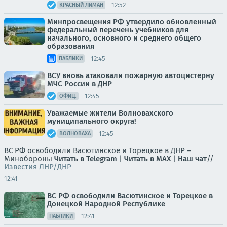
12:52
КРАСНЫЙ ЛИМАН
Минпросвещения РФ утвердило обновленный
федеральный перечень учебников для
начального, основного и среднего общего
образования
12:45
ПАБЛИКИ
ВСУ вновь атаковали пожарную автоцистерну
МЧС России в ДНР
12:45
ОФИЦ.
Уважаемые жители Волновахского
муниципального округа!
12:45
ВОЛНОВАХА
ВС РФ освободили Васютинское и Торецкое в ДНР –
Минобороны
Читать в Telegram
|
Читать в MAX
|
Наш чат
//
Известия ЛНР/ДНР
12:41
ВС РФ освободили Васютинское и Торецкое в
Донецкой Народной Республике
12:41
ПАБЛИКИ