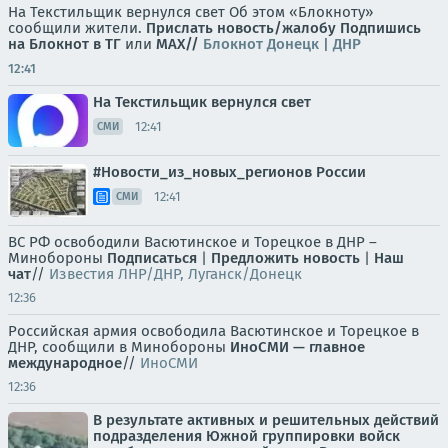
На Текстильщик вернулся свет Об этом «Блокноту»
сообщили жители.
Прислать новость/жалобу
Подпишись
на Блокнот в ТГ
или
МАХ//
Блокнот Донецк | ДНР
12:41
На Текстильщик вернулся свет
12:41
СМИ
#Новости_из_новых_регионов России
12:41
СМИ
ВС РФ освободили Васютинское и Торецкое в ДНР –
Минобороны
Подписаться
|
Предложить новость
|
Наш
чат
//
Известия ЛНР/ДНР, Луганск/Донецк
12:36
Российская армия освободила Васютинское и Торецкое в
ДНР, сообщили в Минобороны
ИноСМИ — главное
международное
//
ИноСМИ
12:36
В результате активных и решительных действий
подразделения Южной группировки войск