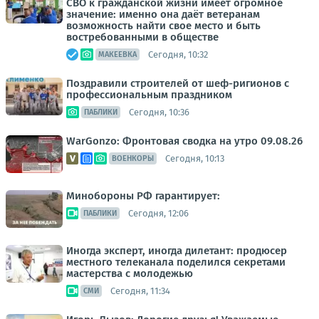
СВО к гражданской жизни имеет огромное
значение: именно она даёт ветеранам
возможность найти свое место и быть
востребованными в обществе
Сегодня, 10:32
МАКЕЕВКА
Поздравили строителей от шеф-ригионов с
профессиональным праздником
Сегодня, 10:36
ПАБЛИКИ
WarGonzo: Фронтовая сводка на утро 09.08.26
Сегодня, 10:13
ВОЕНКОРЫ
Минобороны РФ гарантирует:
Сегодня, 12:06
ПАБЛИКИ
Иногда эксперт, иногда дилетант: продюсер
местного телеканала поделился секретами
мастерства с молодежью
Сегодня, 11:34
СМИ