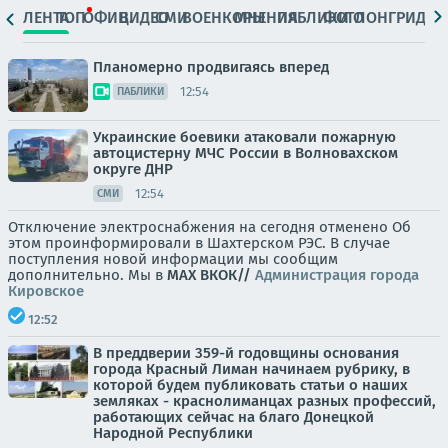
ЛЕНТА
ТОП
ОФИЦ.
ВИДЕО
СМИ
ВОЕНКОРЫ
МНЕНИЯ
ПАБЛИКИ
ФОТО
ЛОНГРИДЫ
Планомерно продвигаясь вперед
12:54
ПАБЛИКИ
Украинские боевики атаковали пожарную
автоцистерну МЧС России в Волновахском
округе ДНР
12:54
СМИ
Отключение электроснабжения на сегодня отменено Об
этом проинформировали в Шахтерском РЭС. В случае
поступления новой информации мы сообщим
дополнительно. Мы в
МАХ
ВК
ОК//
Администрация города
Кировское
12:52
В преддверии 359-й годовщины основания
города Красный Лиман начинаем рубрику, в
которой будем публиковать статьи о наших
земляках - краснолиманцах разных профессий,
работающих сейчас на благо Донецкой
Народной Республики