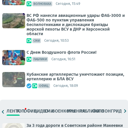
Сегодня, 15:49
ВОЛНОВАХА
ВС РФ нанесли авиационные удары ФАБ-3000 и
ФАБ-500 по пунктам управления
беспилотниками и дислокации бригады
морской пехоты ВСУ в ДНР и Херсонской
области
Сегодня, 10:53
СМИ
С Днем Воздушного флота России!
Сегодня, 16:51
ПАБЛИКИ
Кубанские артиллеристы уничтожают позиции,
артиллерию и БЛА ВСУ
Сегодня, 18:09
ОФИЦ.
ЛЕНТА
ТОП
ОФИЦ.
ВИДЕО
СМИ
ВОЕНКОРЫ
МНЕНИЯ
ПАБЛИКИ
ФОТО
ЛОНГРИДЫ
За 3 года дороги в Советском районе Макеевки