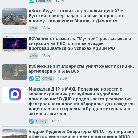
18:14
ПАБЛИКИ
«Кого будут готовить и для каких целей?»:
Русский офицер задал главные вопросы по
новому соглашению Москвы с Дамаском
18:14
СМИ
ВСУшник с позывным "Мучной", рассказывая о
ситуации на ЛБС, опять вынужден
проговариваться об успехах Армии РФ
18:14
СМИ
Кубанские артиллеристы уничтожают позиции,
артиллерию и БЛА ВСУ
18:09
ОФИЦ.
Минздрав ДНР в МАХ!. Полезные новости о
здравоохранении республики в удобном
приложении! В ДНР продолжается реализация
федерального проекта «Здоровье для каждого»
национального проекта «Продолжительная и
активная жизнь»
18:09
ОФИЦ.
Андрей Руденко: Операторы БПЛА группировки
«Центр» уничтожили пункт управления БПЛА