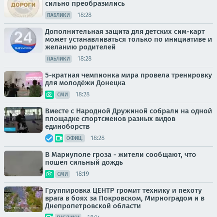
сильно преобразились
18:28
ПАБЛИКИ
Дополнительная защита для детских сим-карт
может устанавливаться только по инициативе и
желанию родителей
18:28
ПАБЛИКИ
5-кратная чемпионка мира провела тренировку
для молодёжи Донецка
18:28
СМИ
Вместе с Народной Дружиной собрали на одной
площадке спортсменов разных видов
единоборств
18:28
ОФИЦ.
В Мариуполе гроза - жители сообщают, что
пошел сильный дождь
18:19
СМИ
Группировка ЦЕНТР громит технику и пехоту
врага в боях за Покровском, Мирноградом и в
Днепропетровской области