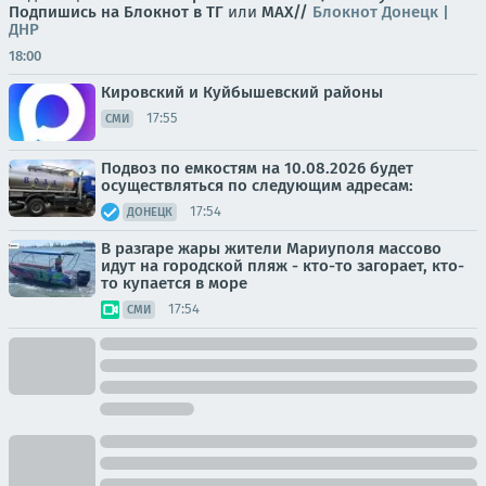
Подпишись на Блокнот в ТГ
или
МАХ//
Блокнот Донецк |
ДНР
18:00
Кировский и Куйбышевский районы
17:55
СМИ
Подвоз по емкостям на 10.08.2026 будет
осуществляться по следующим адресам:
17:54
ДОНЕЦК
В разгаре жары жители Мариуполя массово
идут на городской пляж - кто-то загорает, кто-
то купается в море
17:54
СМИ