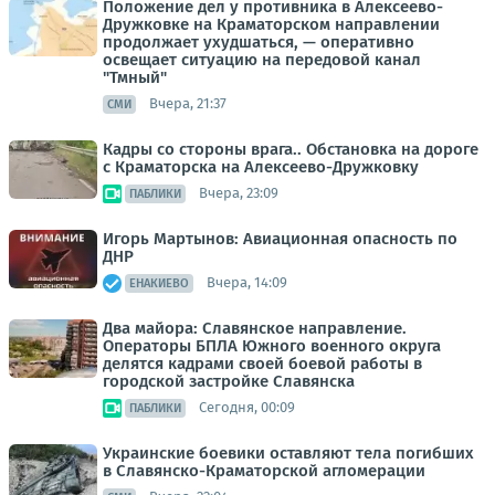
Положение дел у противника в Алексеево-
Дружковке на Краматорском направлении
продолжает ухудшаться, — оперативно
освещает ситуацию на передовой канал
"Тмный"
Вчера, 21:37
СМИ
Кадры со стороны врага.. Обстановка на дороге
с Краматорска на Алексеево-Дружковку
Вчера, 23:09
ПАБЛИКИ
Игорь Мартынов: Авиационная опасность по
ДНР
Вчера, 14:09
ЕНАКИЕВО
Два майора: Славянское направление.
Операторы БПЛА Южного военного округа
делятся кадрами своей боевой работы в
городской застройке Славянска
Сегодня, 00:09
ПАБЛИКИ
Украинские боевики оставляют тела погибших
в Славянско-Краматорской агломерации