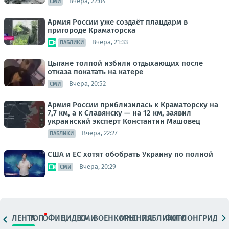
Вчера, 22:04
СМИ
Армия России уже создаёт плацдарм в
пригороде Краматорска
Вчера, 21:33
ПАБЛИКИ
Цыгане толпой избили отдыхающих после
отказа покатать на катере
Вчера, 20:52
СМИ
Армия России приблизилась к Краматорску на
7,7 км, а к Славянску — на 12 км, заявил
украинский эксперт Константин Машовец
Вчера, 22:27
ПАБЛИКИ
США и ЕС хотят обобрать Украину по полной
Вчера, 20:29
СМИ
ЛЕНТА
ТОП
ОФИЦ.
ВИДЕО
СМИ
ВОЕНКОРЫ
МНЕНИЯ
ПАБЛИКИ
ФОТО
ЛОНГРИДЫ