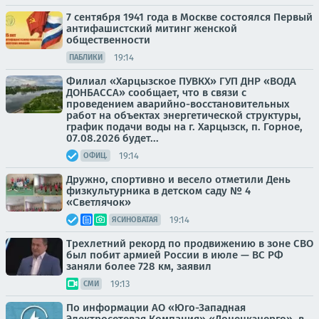
7 сентября 1941 года в Москве состоялся Первый
антифашистский митинг женской
общественности
19:14
ПАБЛИКИ
Филиал «Харцызское ПУВКХ» ГУП ДНР «ВОДА
ДОНБАССА» сообщает, что в связи с
проведением аварийно-восстановительных
работ на объектах энергетической структуры,
график подачи воды на г. Харцызск, п. Горное,
07.08.2026 будет...
19:14
ОФИЦ.
Дружно, спортивно и весело отметили День
физкультурника в детском саду № 4
«Светлячок»
19:14
ЯСИНОВАТАЯ
Трехлетний рекорд по продвижению в зоне СВО
был побит армией России в июле — ВС РФ
заняли более 728 км, заявил
19:13
СМИ
По информации АО «Юго-Западная