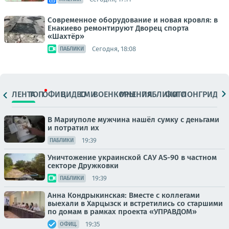
Современное оборудование и новая кровля: в
Енакиево ремонтируют Дворец спорта
«Шахтёр»
Сегодня, 18:08
ПАБЛИКИ
ЛЕНТА
ТОП
ОФИЦ.
ВИДЕО
СМИ
ВОЕНКОРЫ
МНЕНИЯ
ПАБЛИКИ
ФОТО
ЛОНГРИДЫ
В Мариуполе мужчина нашёл сумку с деньгами
и потратил их
19:39
ПАБЛИКИ
Уничтожение украинской САУ AS-90 в частном
секторе Дружковки
19:39
ПАБЛИКИ
Анна Кондрыкинская: Вместе с коллегами
выехали в Харцызск и встретились со старшими
по домам в рамках проекта «УПРАВДОМ»
19:35
ОФИЦ.