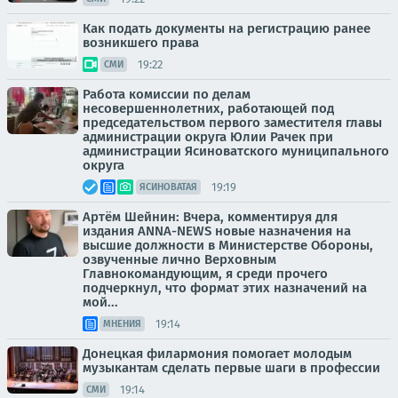
Как подать документы на регистрацию ранее
возникшего права
19:22
СМИ
Работа комиссии по делам
несовершеннолетних, работающей под
председательством первого заместителя главы
администрации округа Юлии Рачек при
администрации Ясиноватского муниципального
округа
19:19
ЯСИНОВАТАЯ
Артём Шейнин: Вчера, комментируя для
издания ANNA-NEWS новые назначения на
высшие должности в Министерстве Обороны,
озвученные лично Верховным
Главнокомандующим, я среди прочего
подчеркнул, что формат этих назначений на
мой...
19:14
МНЕНИЯ
Донецкая филармония помогает молодым
музыкантам сделать первые шаги в профессии
19:14
СМИ