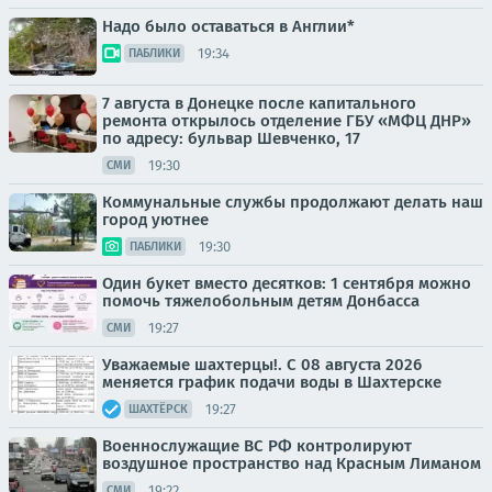
Надо было оставаться в Англии*
19:34
ПАБЛИКИ
7 августа в Донецке после капитального
ремонта открылось отделение ГБУ «МФЦ ДНР»
по адресу: бульвар Шевченко, 17
19:30
СМИ
Коммунальные службы продолжают делать наш
город уютнее
19:30
ПАБЛИКИ
Один букет вместо десятков: 1 сентября можно
помочь тяжелобольным детям Донбасса
19:27
СМИ
Уважаемые шахтерцы!. С 08 августа 2026
меняется график подачи воды в Шахтерске
19:27
ШАХТЁРСК
Военнослужащие ВС РФ контролируют
воздушное пространство над Красным Лиманом
19:22
СМИ