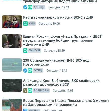
трансформаторные подстанции запитаны
Сегодня, 19:13
ДОНЕЦК
Итоги гуманитарной миссии ВСКС в ДНР
Сегодня, 19:06
СМИ
Единая Россия, фонд «Наша Правда» и ЦБСТ
передали технику бойцам группировки
«Центр» в ДНР
Сегодня, 18:39
МАНГУШ
238 бригада уничтожает Д-30 ВСУ под
Новотроицким
Сегодня, 18:13
ОФИЦ.
Александр Коц: В яблочко. ВКС снайперски
разносит дроноводов ВСУ
Сегодня, 17:03
ВОЕНКОРЫ
Борис Первушин: #карта Показательный момент
на Запорожском направлении
Сегодня, 17:11
МНЕНИЯ