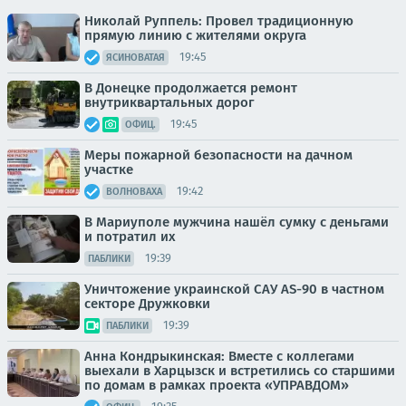
Николай Руппель: Провел традиционную
прямую линию с жителями округа
19:45
ЯСИНОВАТАЯ
В Донецке продолжается ремонт
внутриквартальных дорог
19:45
ОФИЦ.
Меры пожарной безопасности на дачном
участке
19:42
ВОЛНОВАХА
В Мариуполе мужчина нашёл сумку с деньгами
и потратил их
19:39
ПАБЛИКИ
Уничтожение украинской САУ AS-90 в частном
секторе Дружковки
19:39
ПАБЛИКИ
Анна Кондрыкинская: Вместе с коллегами
выехали в Харцызск и встретились со старшими
по домам в рамках проекта «УПРАВДОМ»