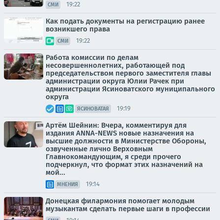
19:22
СМИ
Как подать документы на регистрацию ранее
возникшего права
19:22
СМИ
Работа комиссии по делам
несовершеннолетних, работающей под
председательством первого заместителя главы
администрации округа Юлии Рачек при
администрации Ясиноватского муниципального
округа
19:19
ЯСИНОВАТАЯ
Артём Шейнин: Вчера, комментируя для
издания ANNA-NEWS новые назначения на
высшие должности в Министерстве Обороны,
озвученные лично Верховным
Главнокомандующим, я среди прочего
подчеркнул, что формат этих назначений на
мой...
19:14
МНЕНИЯ
Донецкая филармония помогает молодым
музыкантам сделать первые шаги в профессии