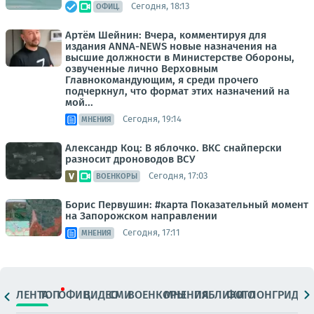
Сегодня, 18:13
ОФИЦ.
Артём Шейнин: Вчера, комментируя для
издания ANNA-NEWS новые назначения на
высшие должности в Министерстве Обороны,
озвученные лично Верховным
Главнокомандующим, я среди прочего
подчеркнул, что формат этих назначений на
мой...
Сегодня, 19:14
МНЕНИЯ
Александр Коц: В яблочко. ВКС снайперски
разносит дроноводов ВСУ
Сегодня, 17:03
ВОЕНКОРЫ
Борис Первушин: #карта Показательный момент
на Запорожском направлении
Сегодня, 17:11
МНЕНИЯ
ЛЕНТА
ТОП
ОФИЦ.
ВИДЕО
СМИ
ВОЕНКОРЫ
МНЕНИЯ
ПАБЛИКИ
ФОТО
ЛОНГРИДЫ