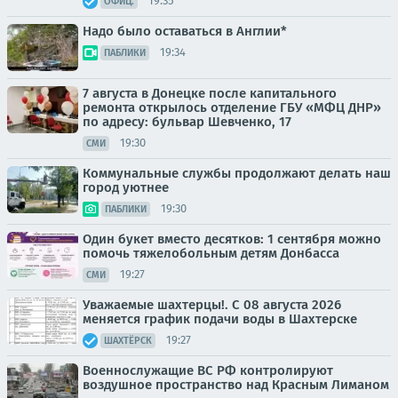
19:35
ОФИЦ.
Надо было оставаться в Англии*
19:34
ПАБЛИКИ
7 августа в Донецке после капитального
ремонта открылось отделение ГБУ «МФЦ ДНР»
по адресу: бульвар Шевченко, 17
19:30
СМИ
Коммунальные службы продолжают делать наш
город уютнее
19:30
ПАБЛИКИ
Один букет вместо десятков: 1 сентября можно
помочь тяжелобольным детям Донбасса
19:27
СМИ
Уважаемые шахтерцы!. С 08 августа 2026
меняется график подачи воды в Шахтерске
19:27
ШАХТЁРСК
Военнослужащие ВС РФ контролируют
воздушное пространство над Красным Лиманом