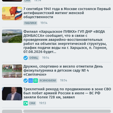
19:14
СМИ
7 сентября 1941 года в Москве состоялся Первый
антифашистский митинг женской
общественности
19:14
ПАБЛИКИ
Филиал «Харцызское ПУВКХ» ГУП ДНР «ВОДА
ДОНБАССА» сообщает, что в связи с
проведением аварийно-восстановительных
работ на объектах энергетической структуры,
график подачи воды на г. Харцызск, п. Горное,
07.08.2026 будет...
19:14
ОФИЦ.
Дружно, спортивно и весело отметили День
физкультурника в детском саду № 4
«Светлячок»
19:14
ЯСИНОВАТАЯ
Трехлетний рекорд по продвижению в зоне СВО
был побит армией России в июле — ВС РФ
заняли более 728 км, заявил
19:13
СМИ