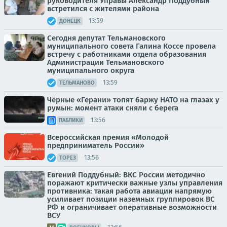
руководителя Управы Александр Поддубный
встретился с жителями района
13:59
ДОНЕЦК
Сегодня депутат Тельмановского
муниципального совета Галина Коссе провела
встречу с работниками отдела образования
Администрации Тельмановского
муниципального округа
13:59
ТЕЛЬМАНОВО
Чёрные «Герани» топят баржу НАТО на глазах у
румын: момент атаки сняли с берега
13:56
ПАБЛИКИ
Всероссийская премия «Молодой
предприниматель России»
13:56
ТОРЕЗ
Евгений Поддубный: ВКС России методично
поражают критически важные узлы управления
противника: такая работа авиации напрямую
усиливает позиции наземных группировок ВС
РФ и ограничивает оперативные возможности
ВСУ