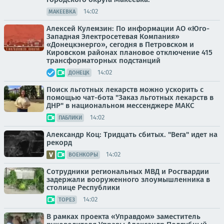
14:02
МАКЕЕВКА
Алексей Кулемзин: По информации АО «Юго-
Западная Электросетевая Компания»
«Донецкэнерго», сегодня в Петровском и
Кировском районах плановое отключение 415
трансформаторных подстанций
14:02
ДОНЕЦК
Поиск льготных лекарств можно ускорить с
помощью чат-бота "Заказ льготных лекарств в
ДНР" в национальном мессенджере МАКС
14:02
ПАБЛИКИ
Александр Коц: Тридцать сбитых. "Вега" идет на
рекорд
14:02
ВОЕНКОРЫ
Сотрудники региональных МВД и Росгвардии
задержали вооруженного злоумышленника в
столице Республики
14:02
ТОРЕЗ
В рамках проекта «Управдом» заместитель