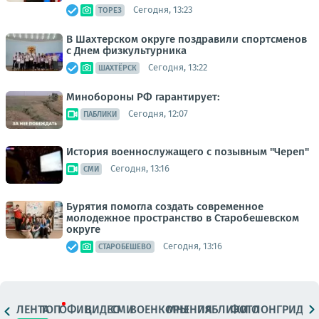
Сегодня, 13:23
ТОРЕЗ
В Шахтерском округе поздравили спортсменов
с Днем физкультурника
Сегодня, 13:22
ШАХТЁРСК
Минобороны РФ гарантирует:
Сегодня, 12:07
ПАБЛИКИ
История военнослужащего с позывным "Череп"
Сегодня, 13:16
СМИ
Бурятия помогла создать современное
молодежное пространство в Старобешевском
округе
Сегодня, 13:16
СТАРОБЕШЕВО
ЛЕНТА
ТОП
ОФИЦ.
ВИДЕО
СМИ
ВОЕНКОРЫ
МНЕНИЯ
ПАБЛИКИ
ФОТО
ЛОНГРИДЫ