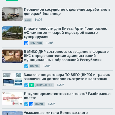
Первичное сосудистое отделение заработало в
донецкой больнице
14:05
СМИ
Плохие новости для Киева: Арти Грин разнёс
«Фламинго» — сырой недострой вместо
супероружия
14:05
ПАБЛИКИ
В МИЗО ДНР состоялось совещание в формате
ВКС с представителями администраций
муниципальных образований Республики
14:05
ОФИЦ.
Заключение договора ТО ВДГО (ВКГО) и график
заключения договоров смотрите в карточках
14:05
ДОКУЧАЕВСК
Инсулинорезистентность: что это? Разбираемся
вместе
14:05
ОФИЦ.
Уважаемые жители Волновахского