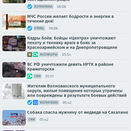
06:06
ВОЛНОВАХА
МЧС России желает бодрости и энергии в
течение дня!
06:06
ОФИЦ.
Кадры боёв: бойцы «Центра» уничтожают
пехоту и технику врага в боях за
Красноармейском и на Днепропетровщине
05:54
ВОЕНКОРЫ
ВС РФ уничтожили девять НРТК в районе
Краматорска
05:51
СМИ
Жителям Волновахского муниципального
округа, жилые помещения которых утрачены
или повреждены в результате боевых действий
05:42
ВОЛНОВАХА
Собака спасла мужчину от медведя на Сахалине
05:42
СМИ