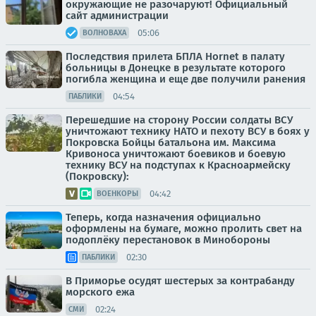
окружающие не разочаруют! Официальный
сайт администрации
05:06
ВОЛНОВАХА
Последствия прилета БПЛА Hornet в палату
больницы в Донецке в результате которого
погибла женщина и еще две получили ранения
04:54
ПАБЛИКИ
Перешедшие на сторону России солдаты ВСУ
уничтожают технику НАТО и пехоту ВСУ в боях у
Покровска Бойцы батальона им. Максима
Кривоноса уничтожают боевиков и боевую
технику ВСУ на подступах к Красноармейску
(Покровску):
04:42
ВОЕНКОРЫ
Теперь, когда назначения официально
оформлены на бумаге, можно пролить свет на
подоплёку перестановок в Минобороны
02:30
ПАБЛИКИ
В Приморье осудят шестерых за контрабанду
морского ежа
02:24
СМИ