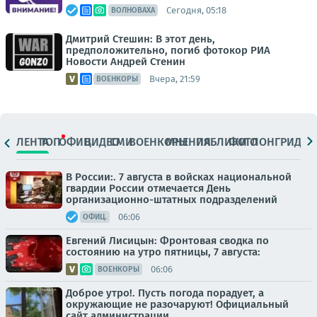
Сегодня, 05:18
ВОЛНОВАХА
Дмитрий Стешин: В этот день,
предположительно, погиб фотокор РИА
Новости Андрей Стенин
Вчера, 21:59
ВОЕНКОРЫ
ЛЕНТА
ТОП
ОФИЦ.
ВИДЕО
СМИ
ВОЕНКОРЫ
МНЕНИЯ
ПАБЛИКИ
ФОТО
ЛОНГРИДЫ
В России:. 7 августа в войсках национальной
гвардии России отмечается День
организационно-штатных подразделений
06:06
ОФИЦ.
Евгений Лисицын: Фронтовая сводка по
состоянию на утро пятницы, 7 августа:
06:06
ВОЕНКОРЫ
Доброе утро!. Пусть погода порадует, а
окружающие не разочаруют! Официальный
сайт администрации