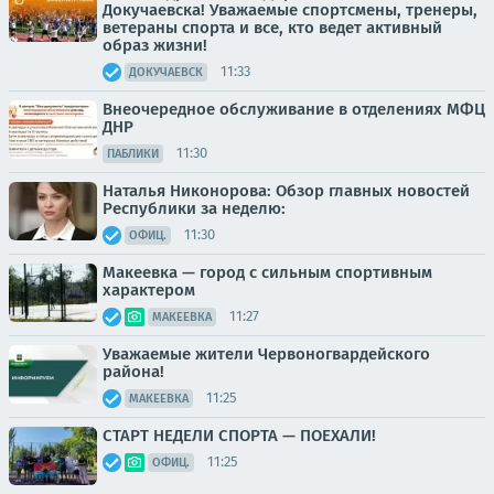
Докучаевска! Уважаемые спортсмены, тренеры,
ветераны спорта и все, кто ведет активный
образ жизни!
11:33
ДОКУЧАЕВСК
Внеочередное обслуживание в отделениях МФЦ
ДНР
11:30
ПАБЛИКИ
Наталья Никонорова: Обзор главных новостей
Республики за неделю:
11:30
ОФИЦ.
Макеевка — город с сильным спортивным
характером
11:27
МАКЕЕВКА
Уважаемые жители Червоногвардейского
района!
11:25
МАКЕЕВКА
СТАРТ НЕДЕЛИ СПОРТА — ПОЕХАЛИ!
11:25
ОФИЦ.