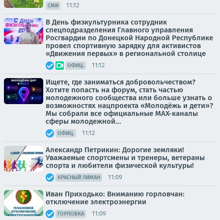
11:12
СМИ
В День физкультурника сотрудник
спецподразделения Главного управления
Росгвардии по Донецкой Народной Республике
провел спортивную зарядку для активистов
«Движения первых» в региональной столице
11:12
ОФИЦ.
Ищете, где заниматься добровольчеством?
Хотите попасть на форум, стать частью
молодежного сообщества или больше узнать о
возможностях нацпроекта «Молодёжь и дети»?
Мы собрали все официальные MAX-каналы
сферы молодежной...
11:12
ОФИЦ.
Александр Петрикин: Дорогие земляки!
Уважаемые спортсмены и тренеры, ветераны
спорта и любители физической культуры!
11:09
КРАСНЫЙ ЛИМАН
Иван Приходько: Вниманию горловчан:
отключение электроэнергии
11:09
ГОРЛОВКА