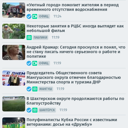
«Уютный город» помогает жителям в период
временного отсутствия водоснабжения
11:24
ОФИЦ.
Некоторые занятия в РЦБС иногда выглядят как
небольшой фильм
11:19
ПАБЛИКИ
Андрей Крамар: Сегодня проснулся и понял, что
не стану писать ничего серьезного о работе и
политике
11:19
ОФИЦ.
Председатель Общественного совета
Мангушского округа отмечен благодарностью
Министерства спорта и туризма ДНР
11:19
МАНГУШ
В Шахтерском округе продолжаются работы по
благоустройству
11:19
ШАХТЁРСК
Полуфиналисты Кубка России с известными
ветеранами: досье на «Дружбу»