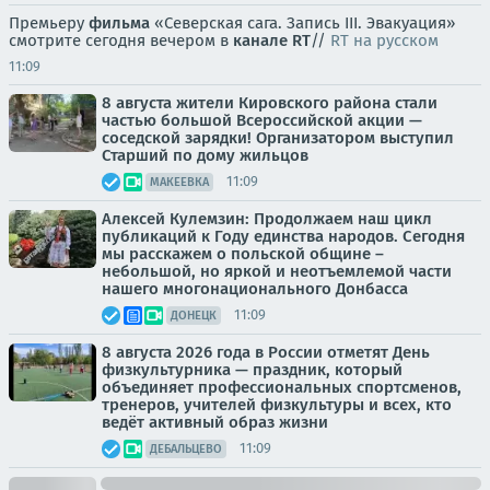
Премьеру
фильма
«Северская сага. Запись III. Эвакуация»
смотрите сегодня вечером в
канале RT
//
RT на русском
11:09
8 августа жители Кировского района стали
частью большой Всероссийской акции —
соседской зарядки! Организатором выступил
Старший по дому жильцов
11:09
МАКЕЕВКА
Алексей Кулемзин: Продолжаем наш цикл
публикаций к Году единства народов. Сегодня
мы расскажем о польской общине –
небольшой, но яркой и неотъемлемой части
нашего многонационального Донбасса
11:09
ДОНЕЦК
8 августа 2026 года в России отметят День
физкультурника — праздник, который
объединяет профессиональных спортсменов,
тренеров, учителей физкультуры и всех, кто
ведёт активный образ жизни
11:09
ДЕБАЛЬЦЕВО