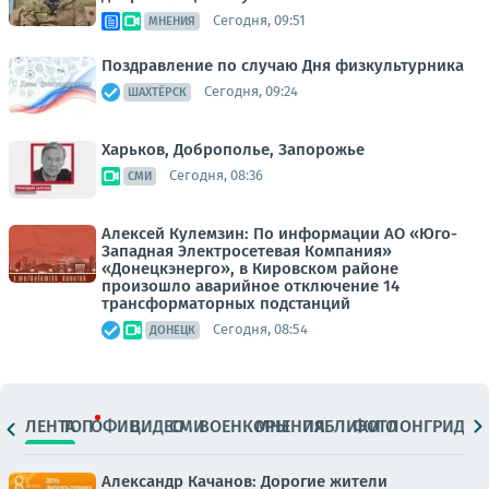
Сегодня, 09:51
МНЕНИЯ
Поздравление по случаю Дня физкультурника
Сегодня, 09:24
ШАХТЁРСК
Харьков, Доброполье, Запорожье
Сегодня, 08:36
СМИ
Алексей Кулемзин: По информации АО «Юго-
Западная Электросетевая Компания»
«Донецкэнерго», в Кировском районе
произошло аварийное отключение 14
трансформаторных подстанций
Сегодня, 08:54
ДОНЕЦК
ЛЕНТА
ТОП
ОФИЦ.
ВИДЕО
СМИ
ВОЕНКОРЫ
МНЕНИЯ
ПАБЛИКИ
ФОТО
ЛОНГРИДЫ
Александр Качанов: Дорогие жители