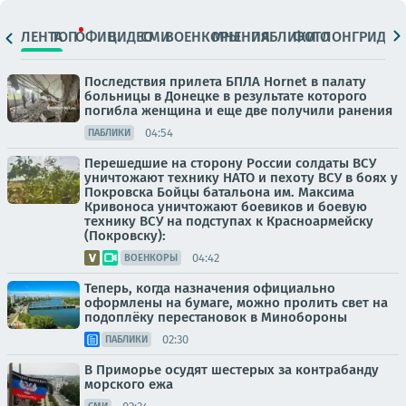
ЛЕНТА
ТОП
ОФИЦ.
ВИДЕО
СМИ
ВОЕНКОРЫ
МНЕНИЯ
ПАБЛИКИ
ФОТО
ЛОНГРИДЫ
Последствия прилета БПЛА Hornet в палату
больницы в Донецке в результате которого
погибла женщина и еще две получили ранения
04:54
ПАБЛИКИ
Перешедшие на сторону России солдаты ВСУ
уничтожают технику НАТО и пехоту ВСУ в боях у
Покровска Бойцы батальона им. Максима
Кривоноса уничтожают боевиков и боевую
технику ВСУ на подступах к Красноармейску
(Покровску):
04:42
ВОЕНКОРЫ
Теперь, когда назначения официально
оформлены на бумаге, можно пролить свет на
подоплёку перестановок в Минобороны
02:30
ПАБЛИКИ
В Приморье осудят шестерых за контрабанду
морского ежа