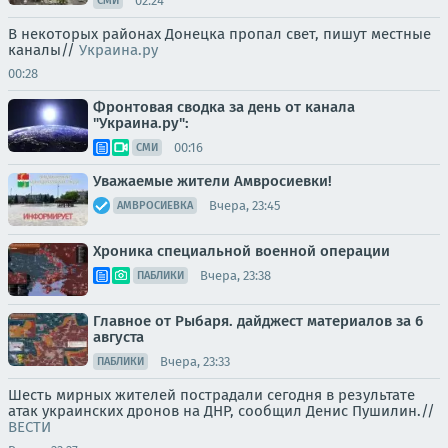
02:24
СМИ
В некоторых районах Донецка пропал свет, пишут местные
каналы//
Украина.ру
00:28
Фронтовая сводка за день от канала
"Украина.ру":
00:16
СМИ
Уважаемые жители Амвросиевки!
Вчера, 23:45
АМВРОСИЕВКА
Хроника специальной военной операции
Вчера, 23:38
ПАБЛИКИ
Главное от Рыбаря. дайджест материалов за 6
августа
Вчера, 23:33
ПАБЛИКИ
Шесть мирных жителей пострадали сегодня в результате
атак украинских дронов на ДНР, сообщил Денис Пушилин.//
ВЕСТИ