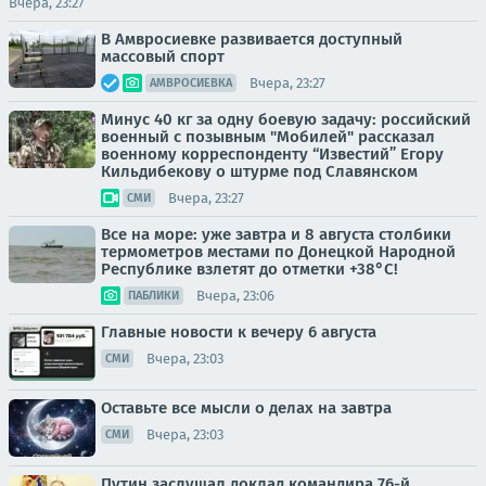
Вчера, 23:27
В Амвросиевке развивается доступный
массовый спорт
Вчера, 23:27
АМВРОСИЕВКА
Минус 40 кг за одну боевую задачу: российский
военный с позывным "Мобилей" рассказал
военному корреспонденту “Известий” Егору
Кильдибекову о штурме под Славянском
Вчера, 23:27
СМИ
Все на море: уже завтра и 8 августа столбики
термометров местами по Донецкой Народной
Республике взлетят до отметки +38°C!
Вчера, 23:06
ПАБЛИКИ
Главные новости к вечеру 6 августа
Вчера, 23:03
СМИ
Оставьте все мысли о делах на завтра
Вчера, 23:03
СМИ
Путин заслушал доклад командира 76-й