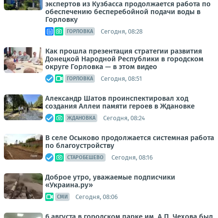
экспертов из Кузбасса продолжается работа по
обеспечению бесперебойной подачи воды в
Горловку
Сегодня, 08:28
ГОРЛОВКА
Как прошла презентация стратегии развития
Донецкой Народной Республики в городском
округе Горловка — в этом видео
Сегодня, 08:51
ГОРЛОВКА
Александр Шатов проинспектировал ход
создания Аллеи памяти героев в Ждановке
Сегодня, 08:24
ЖДАНОВКА
В селе Осыково продолжается системная работа
по благоустройству
Сегодня, 08:16
СТАРОБЕШЕВО
Доброе утро, уважаемые подписчики
«Украина.ру»
Сегодня, 08:06
СМИ
6 августа в городском парке им. А.П. Чехова был