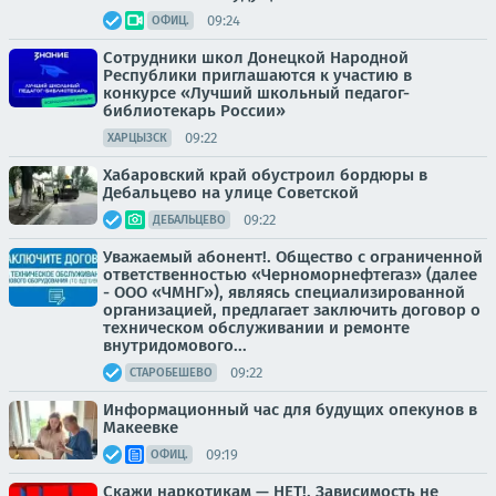
09:24
ОФИЦ.
Сотрудники школ Донецкой Народной
Республики приглашаются к участию в
конкурсе «Лучший школьный педагог-
библиотекарь России»
09:22
ХАРЦЫЗСК
Хабаровский край обустроил бордюры в
Дебальцево на улице Советской
09:22
ДЕБАЛЬЦЕВО
Уважаемый абонент!. Общество с ограниченной
ответственностью «Черноморнефтегаз» (далее
- ООО «ЧМНГ»), являясь специализированной
организацией, предлагает заключить договор о
техническом обслуживании и ремонте
внутридомового...
09:22
СТАРОБЕШЕВО
Информационный час для будущих опекунов в
Макеевке
09:19
ОФИЦ.
Скажи наркотикам — НЕТ!. Зависимость не