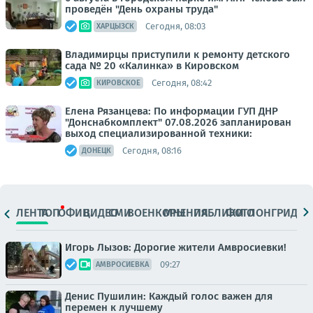
проведён "День охраны труда"
Сегодня, 08:03
ХАРЦЫЗСК
Владимирцы приступили к ремонту детского
сада № 20 «Калинка» в Кировском
Сегодня, 08:42
КИРОВСКОЕ
Елена Рязанцева: По информации ГУП ДНР
"Донснабкомплект" 07.08.2026 запланирован
выход специализированной техники:
Сегодня, 08:16
ДОНЕЦК
ЛЕНТА
ТОП
ОФИЦ.
ВИДЕО
СМИ
ВОЕНКОРЫ
МНЕНИЯ
ПАБЛИКИ
ФОТО
ЛОНГРИДЫ
Игорь Лызов: Дорогие жители Амвросиевки!
09:27
АМВРОСИЕВКА
Денис Пушилин: Каждый голос важен для
перемен к лучшему