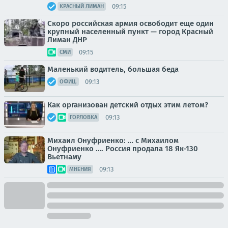
09:15
КРАСНЫЙ ЛИМАН
Скоро российская армия освободит еще один
крупный населенный пункт — город Красный
Лиман ДНР
09:15
СМИ
Маленький водитель, большая беда
09:13
ОФИЦ.
Как организован детский отдых этим летом?
09:13
ГОРЛОВКА
Михаил Онуфриенко: … с Михаилом
Онуфриенко …. Россия продала 18 Як-130
Вьетнаму
09:13
МНЕНИЯ