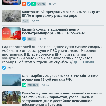
09:27
ОФИЦ.
Минтранс РФ предложил включить защиту от
БПЛА в программу ремонта дорог
09:27
СМИ
Единый консультационный центр
Роспотребнадзора - 8(800)-555-49-43
09:27
ТОРЕЗ
Над территорией ДНР за прошедшие сутки силами сводных
мобильных огневых групп и ПВО уничтожено 19 дронов
противника. В Штабе обороны ДНР призвали при
обнаружении обломков и взрывоопасных предметов
сообщать об этом экстренным службам.//
ДНР Онлайн
09:24
Олег Царёв: 203 украинских БПЛА сбито ПВО
ночью над 18 субъектами РФ:
09:24
МНЕНИЯ
Служба в уголовно-исполнительной системе —
это стабильный заработок, уверенность в
завтрашнем дне и достойное пенсионное
обеспечение в будущем