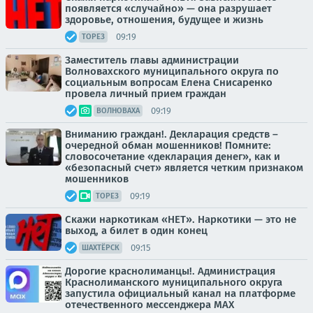
появляется «случайно» — она разрушает
здоровье, отношения, будущее и жизнь
09:19
ТОРЕЗ
Заместитель главы администрации
Волновахского муниципального округа по
социальным вопросам Елена Снисаренко
провела личный прием граждан
09:19
ВОЛНОВАХА
Вниманию граждан!. Декларация средств –
очередной обман мошенников! Помните:
словосочетание «декларация денег», как и
«безопасный счет» является четким признаком
мошенников
09:19
ТОРЕЗ
Скажи наркотикам «НЕТ». Наркотики — это не
выход, а билет в один конец
09:15
ШАХТЁРСК
Дорогие краснолиманцы!. Администрация
Краснолиманского муниципального округа
запустила официальный канал на платформе
отечественного мессенджера МАХ