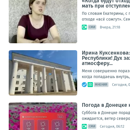
«Когда будут отход
мать при отступле
По словам Екатерины, с
отходе «всё сожгут». Се
Вчера, 21:18
СМИ
Ирина Куксенкова
Республики! Дух з
атмосферу...
Меня совершенно порази
когда попадаешь внутрь,
Сегодня, 
МНЕНИЯ
Погода в Донецке н
Суббота в Донецке порад
ожидается, ветер северо
Сегодня, 06:12
СМИ