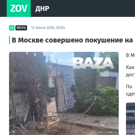
ZOV
ДНР
12 июня 2026, 20:04
ФОТО
В Москве совершено покушение на 
В М
Как
дос
По 
сде