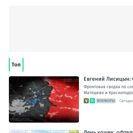
Топ
Евгений Лисицын: 
Фронтовая сводка по сос
Матяшево и Красноподоль
Сегодня
ВОЕНКОРЫ
День кошек, офтал