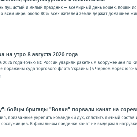
нь пушистый и милый праздник — всемирный день кошек. Кошки и
 всем мире: около 80% всех жителей Земли держат домашнее живо
а на утро 8 августа 2026 года
та 2026 годаНочью ВС России ударили ракетным вооружением по Ки
е поражены суда торгового флота Украины (в Черном морес юго-во
1
у": бойцы бригады "Волки" порвали канат на соре
ния, призванные укрепить командный дух, сплотить личный состав
 сослуживцев. В финальном поединке канат не выдержал нагрузки 