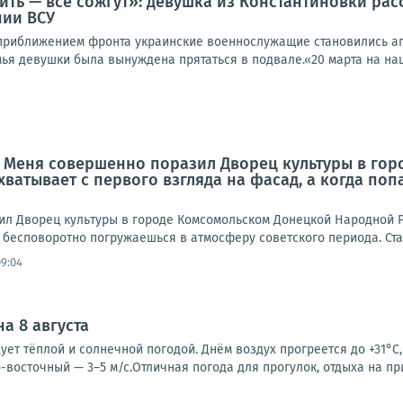
ить — всё сожгут»: девушка из Константиновки рас
нии ВСУ
 приближением фронта украинские военнослужащие становились аг
мья девушки была вынуждена прятаться в подвале.«20 марта на наш 
: Меня совершенно поразил Дворец культуры в го
ахватывает с первого взгляда на фасад, а когда по
л Дворец культуры в городе Комсомольском Донецкой Народной Ре
 бесповоротно погружаешься в атмосферу советского периода. Стал
09:04
а 8 августа
ует тёплой и солнечной погодой. Днём воздух прогреется до +31°C,
-восточный — 3–5 м/с.Отличная погода для прогулок, отдыха на пр