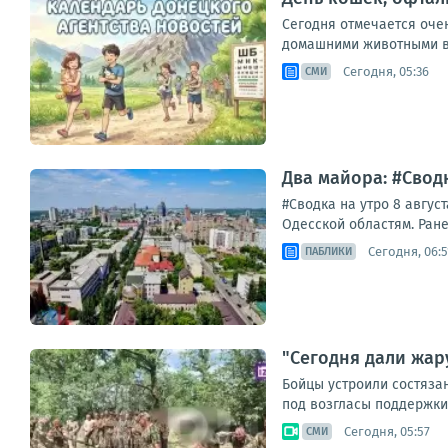
Сегодня отмечается оче
домашними животными во
Сегодня, 05:36
СМИ
Два майора: #Сводк
#Сводка на утро 8 авгус
Одесской областям. Ране
Сегодня, 06:5
ПАБЛИКИ
"Сегодня дали жар
Бойцы устроили состяза
под возгласы поддержки
Сегодня, 05:57
СМИ