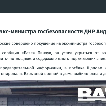
экс-министра госбезопасности ДНР Ан
оскве совершено покушение на экс-министра госбезоп
 сообщил «Базе» Пинчук, он успел укрыться от вз
таточно мощным и содержало много поражающих элеме
предварительной информации, в посёлке Щапово ку
тонировала. Взрывной волной в доме выбило окна и дв