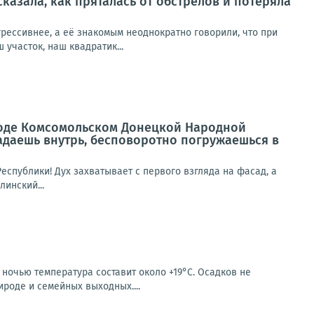
сказала, как пряталась от обстрелов и потеряла
рессивнее, а её знакомым неоднократно говорили, что при
участок, наш квадратик...
роде Комсомольском Донецкой Народной
падаешь внутрь, бесповоротно погружаешься в
спублики! Дух захватывает с первого взгляда на фасад, а
инский...
 ночью температура составит около +19°C. Осадков не
ироде и семейных выходных....