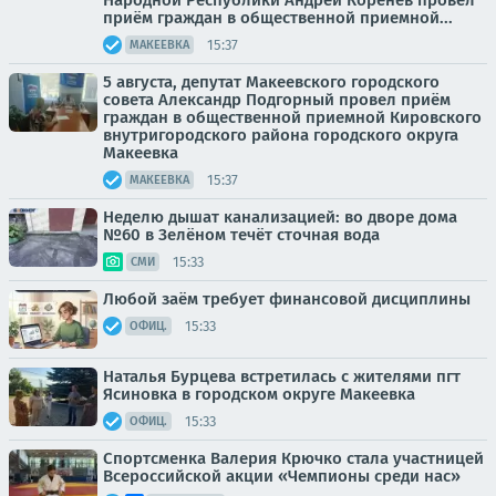
Народной Республики Андрей Коренев провел
приём граждан в общественной приемной...
15:37
МАКЕЕВКА
5 августа, депутат Макеевского городского
совета Александр Подгорный провел приём
граждан в общественной приемной Кировского
внутригородского района городского округа
Макеевка
15:37
МАКЕЕВКА
Неделю дышат канализацией: во дворе дома
№60 в Зелёном течёт сточная вода
15:33
СМИ
Любой заём требует финансовой дисциплины
15:33
ОФИЦ.
Наталья Бурцева встретилась с жителями пгт
Ясиновка в городском округе Макеевка
15:33
ОФИЦ.
Спортсменка Валерия Крючко стала участницей
Всероссийской акции «Чемпионы среди нас»