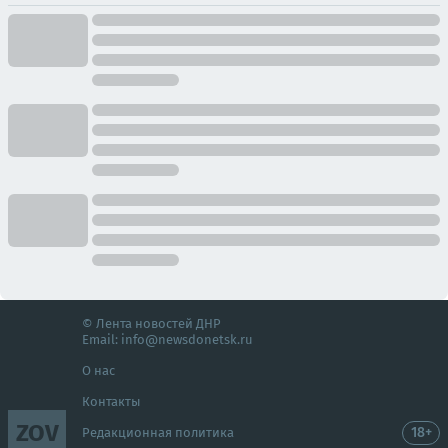
© Лента новостей ДНР
Email:
info@newsdonetsk.ru
О нас
Контакты
ZOV
18+
Редакционная политика