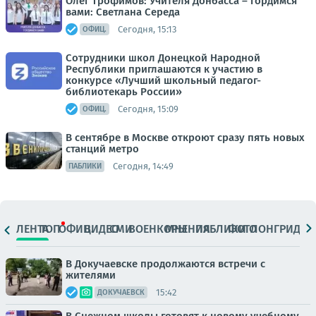
Олег Трофимов: Учителя Донбасса – гордимся
вами: Светлана Середа
Сегодня, 15:13
ОФИЦ.
Сотрудники школ Донецкой Народной
Республики приглашаются к участию в
конкурсе «Лучший школьный педагог-
библиотекарь России»
Сегодня, 15:09
ОФИЦ.
В сентябре в Москве откроют сразу пять новых
станций метро
Сегодня, 14:49
ПАБЛИКИ
ЛЕНТА
ТОП
ОФИЦ.
ВИДЕО
СМИ
ВОЕНКОРЫ
МНЕНИЯ
ПАБЛИКИ
ФОТО
ЛОНГРИДЫ
В Докучаевске продолжаются встречи с
жителями
15:42
ДОКУЧАЕВСК