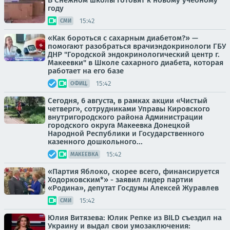
В Снежном школы готовят к новому учебному
году
15:42
СМИ
«Как бороться с сахарным диабетом?» —
помогают разобраться врачиэндокринологи ГБУ
ДНР "Городской эндокринологический центр г.
Макеевки" в Школе сахарного диабета, которая
работает на его базе
15:42
ОФИЦ.
Сегодня, 6 августа, в рамках акции «Чистый
четверг», сотрудниками Управы Кировского
внутригородского района Администрации
городского округа Макеевка Донецкой
Народной Республики и Государственного
казенного дошкольного...
15:42
МАКЕЕВКА
«Партия Яблоко, скорее всего, финансируется
Ходорковским*» - заявил лидер партии
«Родина», депутат Госдумы Алексей Журавлев
15:42
СМИ
Юлия Витязева: Юлик Репке из BILD съездил на
Украину и выдал свои умозаключения: