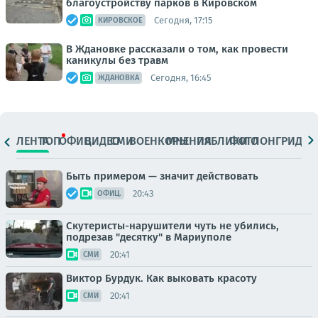
благоустройству парков в Кировском
Сегодня, 17:15
КИРОВСКОЕ
В Ждановке рассказали о том, как провести
каникулы без травм
Сегодня, 16:45
ЖДАНОВКА
ЛЕНТА
ТОП
ОФИЦ.
ВИДЕО
СМИ
ВОЕНКОРЫ
МНЕНИЯ
ПАБЛИКИ
ФОТО
ЛОНГРИДЫ
Быть примером — значит действовать
20:43
ОФИЦ.
Скутеристы-нарушители чуть не убились,
подрезав "десятку" в Мариуполе
20:41
СМИ
Виктор Бурдук. Как выковать красоту
20:41
СМИ