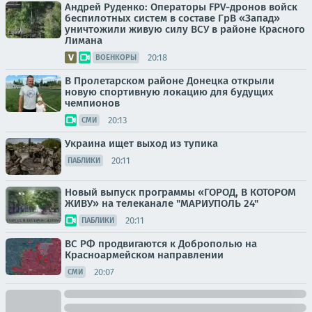
Андрей Руденко: Операторы FPV-дронов войск
беспилотных систем в составе ГрВ «Запад»
уничтожили живую силу ВСУ в районе Красного
Лимана
20:18
ВОЕНКОРЫ
В Пролетарском районе Донецка открыли
новую спортивную локацию для будущих
чемпионов
20:13
СМИ
Украина ищет выход из тупика
20:11
ПАБЛИКИ
Новый выпуск программы «ГОРОД, В КОТОРОМ
ЖИВУ» на телеканале "МАРИУПОЛЬ 24"
20:11
ПАБЛИКИ
ВС РФ продвигаются к Доброполью на
Красноармейском направлении
20:07
СМИ