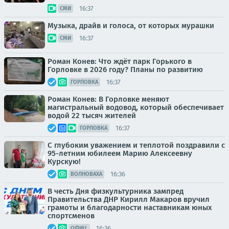
16:37
СМИ
Музыка, драйв и голоса, от которых мурашки
16:37
СМИ
Роман Конев: Что ждёт парк Горького в
Горловке в 2026 году? Планы по развитию
16:37
ГОРЛОВКА
Роман Конев: В Горловке меняют
магистральный водовод, который обеспечивает
водой 22 тысяч жителей
16:37
ГОРЛОВКА
С глубоким уважением и теплотой поздравили с
95-летним юбилеем Марию Алексеевну
Курскую!
16:36
ВОЛНОВАХА
В честь Дня физкультурника зампред
Правительства ДНР Кирилл Макаров вручил
грамоты и благодарности наставникам юных
спортсменов
16:36
ОФИЦ.