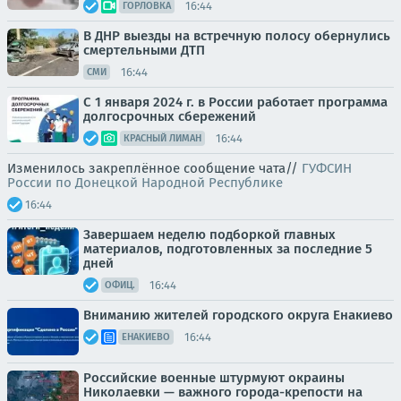
16:44
ГОРЛОВКА
В ДНР выезды на встречную полосу обернулись
смертельными ДТП
16:44
СМИ
С 1 января 2024 г. в России работает программа
долгосрочных сбережений
16:44
КРАСНЫЙ ЛИМАН
Изменилось закреплённое сообщение чата//
ГУФСИН
России по Донецкой Народной Республике
16:44
Завершаем неделю подборкой главных
материалов, подготовленных за последние 5
дней
16:44
ОФИЦ.
Вниманию жителей городского округа Енакиево
16:44
ЕНАКИЕВО
Российские военные штурмуют окраины
Николаевки — важного города-крепости на