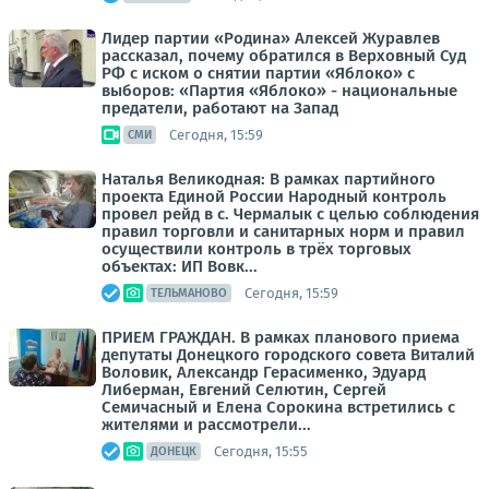
Лидер партии «Родина» Алексей Журавлев
рассказал, почему обратился в Верховный Суд
РФ с иском о снятии партии «Яблоко» с
выборов: «Партия «Яблоко» - национальные
предатели, работают на Запад
Сегодня, 15:59
СМИ
Наталья Великодная: В рамках партийного
проекта Единой России Народный контроль
провел рейд в с. Чермалык с целью соблюдения
правил торговли и санитарных норм и правил
осуществили контроль в трёх торговых
объектах: ИП Вовк...
Сегодня, 15:59
ТЕЛЬМАНОВО
ПРИЕМ ГРАЖДАН. В рамках планового приема
депутаты Донецкого городского совета Виталий
Воловик, Александр Герасименко, Эдуард
Либерман, Евгений Селютин, Сергей
Семичасный и Елена Сорокина встретились с
жителями и рассмотрели...
Сегодня, 15:55
ДОНЕЦК