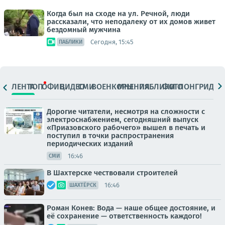
Когда был на сходе на ул. Речной, люди
рассказали, что неподалеку от их домов живет
бездомный мужчина
Сегодня, 15:45
ПАБЛИКИ
ЛЕНТА
ТОП
ОФИЦ.
ВИДЕО
СМИ
ВОЕНКОРЫ
МНЕНИЯ
ПАБЛИКИ
ФОТО
ЛОНГРИДЫ
Дорогие читатели, несмотря на сложности с
электроснабжением, сегодняшний выпуск
«Приазовского рабочего» вышел в печать и
поступил в точки распространения
периодических изданий
16:46
СМИ
В Шахтерске чествовали строителей
16:46
ШАХТЁРСК
Роман Конев: Вода — наше общее достояние, и
её сохранение — ответственность каждого!