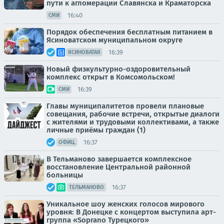
пути к агломерации Славянска и Краматорска
16:40
СМИ
Порядок обеспечения бесплатным питанием в
Ясиноватском муниципальном округе
16:39
ЯСИНОВАТАЯ
Новый физкультурно-оздоровительный
комплекс открыт в Комсомольском!
16:39
СМИ
Главы муниципалитетов провели плановые
совещания, рабочие встречи, открытые диалоги
с жителями и трудовыми коллективами, а также
личные приёмы граждан (1)
16:37
ОФИЦ.
В Тельманово завершается комплексное
восстановление Центральной районной
больницы
16:37
ТЕЛЬМАНОВО
Уникальное шоу женских голосов мирового
уровня: В Донецке с концертом выступила арт-
группа «Soprano Турецкого»