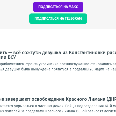
ПОДПИСАТЬСЯ НА МАКС
ПОДПИСАТЬСЯ НА TELEGRAM
ить — всё сожгут»: девушка из Константиновки рас
нии ВСУ
 приближением фронта украинские военнослужащие становились аг
мья девушки была вынуждена прятаться в подвале.«20 марта на наш 
е завершают освобождение Красного Лимана (ДНР)
тается укрываться в частных домах. Бойцы подразделения 67-й мо
х жителей.За пределами Красного Лимана ВС РФ разносят логистик