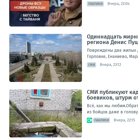
Вчера, 22:04
ПАБЛИКИ
Одиннадцать мирны
региона Денис Пу
Повреждены два жилых д
Горловке, Енакиево, Мар
Вчера, 23:12
СМИ
СМИ публикуют ка
боевиков, штурм о
Всё, как мы любим.Обрат
из бойцов даже в голову
Вчера, 22:15
ПАБЛИКИ