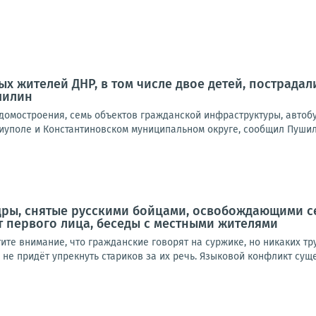
х жителей ДНР, в том числе двое детей, пострадали
шилин
омостроения, семь объектов гражданской инфраструктуры, автобу
иуполе и Константиновском муниципальном округе, сообщил Пушили
дры, снятые русскими бойцами, освобождающими с
т первого лица, беседы с местными жителями
ите внимание, что гражданские говорят на суржике, но никаких тру
 не придёт упрекнуть стариков за их речь. Языковой конфликт сущес