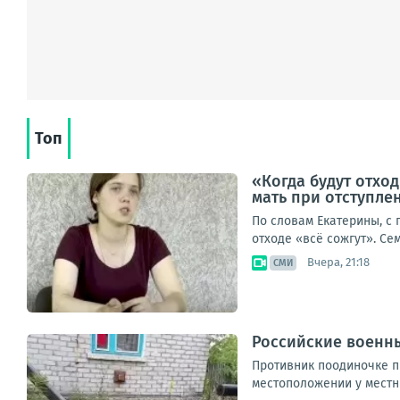
Топ
«Когда будут отход
мать при отступле
По словам Екатерины, с
отходе «всё сожгут». Се
Вчера, 21:18
СМИ
Российские военны
Противник поодиночке пы
местоположении у местны