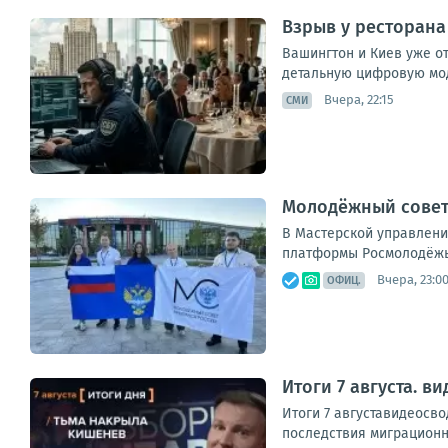
Взрыв у ресторана
Вашингтон и Киев уже о
детальную цифровую мод
Вчера, 22:15
СМИ
Молодёжный совет
В Мастерской управлени
платформы Росмолодёжь.Ф
Вчера, 23:0
ОФИЦ.
Итоги 7 августа. 
Итоги 7 августавидеосв
последствия миграционно