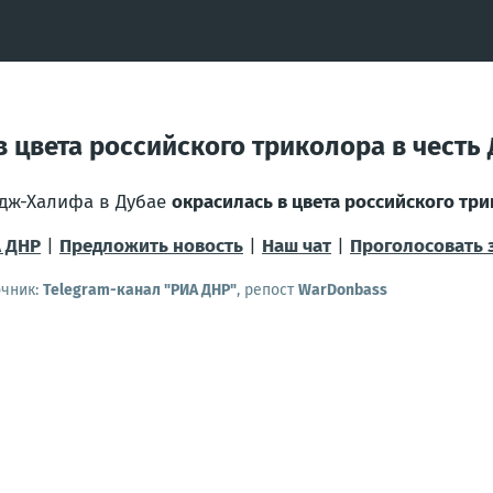
 цвета российского триколора в честь 
дж-Халифа в Дубае
окрасилась в цвета российского тр
 ДНР
|
Предложить новость
|
Наш чат
|
Проголосовать 
очник:
Telegram-канал "РИА ДНР"
, репост
WarDonbass