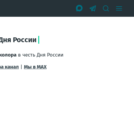
Дня России
иколора
в честь Дня России
за канал
|
Мы в МАХ