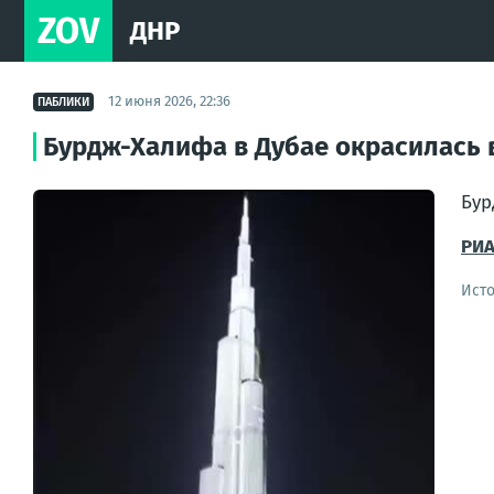
ZOV
ДНР
12 июня 2026, 22:36
ПАБЛИКИ
Бурдж-Халифа в Дубае окрасилась в
Бур
РИА
Ист