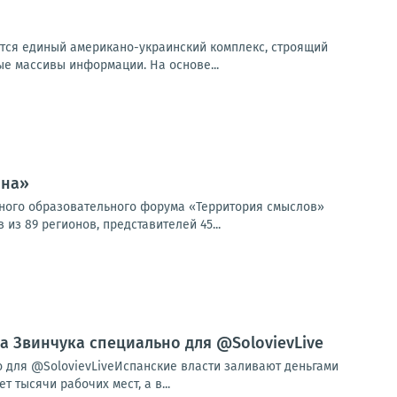
аётся единый американо-украинский комплекс, строящий
е массивы информации. На основе...
ина»
жного образовательного форума «Территория смыслов»
з 89 регионов, представителей 45...
ла Звинчука специально для @SolovievLive
о для @SolovievLiveИспанские власти заливают деньгами
тысячи рабочих мест, а в...