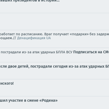
ичавших президентов в истории…
аботает по расписанию. Враг получает «подарки» без задерж
рощаем.//
Денацификация UA
Подписаться на С
, пострадали из-за атак ударных БПЛА ВСУ
сле двое детей, пострадали сегодня из-за атак ударных 
нского!
шил участие в смене «Родина»