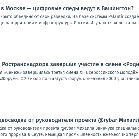
 в Москве — цифровые следы ведут в Вашингтон?
ткрыто объединяют свои разведки. На базе системы Palantir созд
ель территории и инфраструктуры России. Изучаются колоссальны
 Ространснадзора завершил участие в смене «Род
я «Сенеж» завершилась третья смена XII Всероссийского молодё
орумы. С 20 июля по 6 августа форум объединил 3000 участников и
0
видеосводка от руководителя проекта @rybar Михаи
одка от руководителя проекта @rybar Михаила Звинчука специальн
го прорыва в Сеуте, немецкая промышленность ежемесячно теряет 