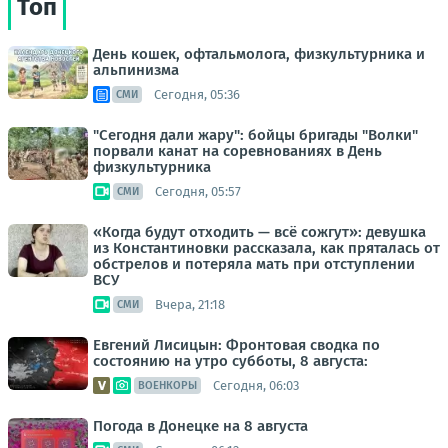
Топ
День кошек, офтальмолога, физкультурника и
альпинизма
Сегодня, 05:36
СМИ
"Сегодня дали жару": бойцы бригады "Волки"
порвали канат на соревнованиях в День
физкультурника
Сегодня, 05:57
СМИ
«Когда будут отходить — всё сожгут»: девушка
из Константиновки рассказала, как пряталась от
обстрелов и потеряла мать при отступлении
ВСУ
Вчера, 21:18
СМИ
Евгений Лисицын: Фронтовая сводка по
состоянию на утро субботы, 8 августа:
Сегодня, 06:03
ВОЕНКОРЫ
Погода в Донецке на 8 августа