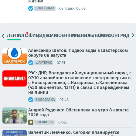
жизни!
Сегодня, 06:09
ВОЛНОВАХА
ЛЕНТА
ТОП
ОФИЦ.
ВИДЕО
СМИ
ВОЕНКОРЫ
МНЕНИЯ
ПАБЛИКИ
ФОТО
ЛОНГРИДЫ
Александр Шатов: Подвоз воды в Шахтерском
округе 08 августа
07:51
ШАХТЁРСК
РЭС: ДНР, Володарский муниципальный округ, с
07:10 аварийное отключение электроэнергии в
с.Новокрасновка, с.Назаровка, с.Кальчиновка
(450 абонентов, 13ТП) в связи с повреждением
на линии
07:48
ВОЛОДАРКА
Андрей Руденко: Обстановка на утро 8 августа
2026 года
07:45
ВОЕНКОРЫ
Валентин Левченко: Сегодня планируется