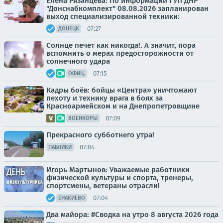
Елена Рязанцева: По информации ГУП ДНР
"Донснабкомплект" 08.08.2026 запланирован
выход специализированной техники:
07:27
ДОНЕЦК
Солнце печет как никогда!. А значит, пора
вспомнить о мерах предосторожности от
солнечного удара
07:15
ОФИЦ.
Кадры боёв: бойцы «Центра» уничтожают
пехоту и технику врага в боях за
Красноармейском и на Днепропетровщине
07:09
ВОЕНКОРЫ
Прекрасного субботнего утра!
07:04
ПАБЛИКИ
Игорь Мартынов: Уважаемые работники
физической культуры и спорта, тренеры,
спортсмены, ветераны отрасли!
07:04
ЕНАКИЕВО
Два майора: #Сводка на утро 8 августа 2026 года