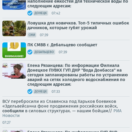
наполнение емкостей для технической воды по
следующим адресам:
07:42
ДОНЕЦК
Ловушка для новичков. Топ-5 типичных ошибок
дачников, которые губят урожай
07:39
СМИ
ПК СМВВ г. Дебальцево сообщает
07:39
ДЕБАЛЬЦЕВО
Елена Рязанцева: По информации Филиала
Донецкое ПУВКХ ГУП ДНР "Вода Донбасса" на
сегодня запланированы работы по устранению
аварий на сетях холодного водоснабжения по
следующим адресам:
07:33
ДОНЕЦК
ВСУ перебросили из Славянска под Харьков боевиков
«Эдельвейса»на фоне продвижения российских войск,
сообщили
в силовых структурах. — нашим бойцам//
РИА
Новости
07:27