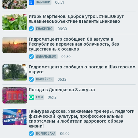
06:51
ПАБЛИКИ
Игорь Мартынов: Доброе утро!. #НашОкруг
#ЕнакиевоВобъективе #ТалантыЕнакиево
06:30
ЕНАКИЕВО
Гидрометцентр сообщает. 08 августа в
Республике переменная облачность, без
существенных осадков
06:30
ДЕБАЛЬЦЕВО
Гидрометцентр сообщил о погоде в Шахтерском
округе
06:12
ШАХТЁРСК
Погода в Донецке на 8 августа
06:12
СМИ
Таймураз Арсоев: Уважаемые тренеры, педагоги
физической культуры, профессиональные
спортсмены и любители здорового образа
жизни!
06:09
ВОЛНОВАХА