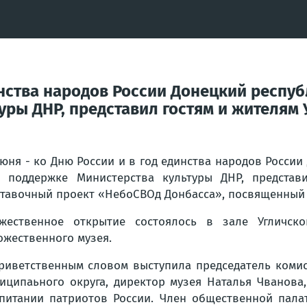
динства народов России Донецкий респ
ры ДНР, представил гостям и жителям У
июня - ко Дню России и в год единства народов Росси
 поддержке Министерства культуры ДНР, представи
тавочный проект «НебоСВОд Донбасса», посвященный г
жественное открытие состоялось в зале Угличског
ожественного музея.
риветственным словом выступила председатель комис
иципаьного округа, директор музея Наталья Чванова
питании патриотов России. Член общественной пала