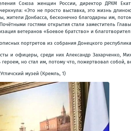
еления Союза женщин России, директор ДРХМ Екат
черкнула: «Это не просто выставка, это жизнь длиною
ы, жители Донбасса, бесконечно благодарны им, потом
очётными гостями открытия стали заместитель Главы 
изация ветеранов «Боевое братство» и благотворите
описных портретов из собрания Донецкого республика
исты и офицеры, среди них Александр Захарченко, Мих
ть героем, но стал им, потому что, пожертвовал собой, 
, Угличский музей (Кремль, 1)