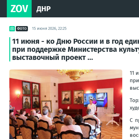
ZOV
ДНР
15 июня 2026, 22:25
ФОТО
11 июня - ко Дню России и в год е
при поддержке Министерства культу
выставочный проект ...
11 
при
выс
Тор
худ
С п
мун
вос