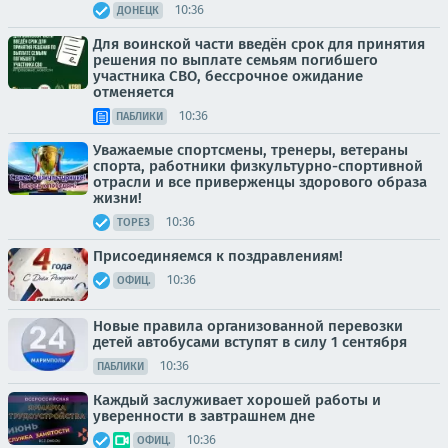
10:36
ДОНЕЦК
Для воинской части введён срок для принятия
решения по выплате семьям погибшего
участника СВО, бессрочное ожидание
отменяется
10:36
ПАБЛИКИ
Уважаемые спортсмены, тренеры, ветераны
спорта, работники физкультурно-спортивной
отрасли и все приверженцы здорового образа
жизни!
10:36
ТОРЕЗ
Присоединяемся к поздравлениям!
10:36
ОФИЦ.
Новые правила организованной перевозки
детей автобусами вступят в силу 1 сентября
10:36
ПАБЛИКИ
Каждый заслуживает хорошей работы и
уверенности в завтрашнем дне
10:36
ОФИЦ.