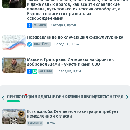
и даже явных врагов, как все эти славянские
племена, чуть только их Россия освободит, а
Европа согласится признать их
освобожденными!
Сегодня, 09:58
МНЕНИЯ
Поздравление по случаю Дня физкультурника
Сегодня, 09:24
ШАХТЁРСК
Максим Григорьев: Интервью на фронте с
добровольцами - участниками СВО
Сегодня, 09:51
МНЕНИЯ
ЛЕНТА
ТОП
ОФИЦ.
ВИДЕО
СМИ
ВОЕНКОРЫ
МНЕНИЯ
ПАБЛИКИ
ФОТО
ЛОНГРИДЫ
Есть жалоба Считаете, что ситуация требует
немедленной огласки
10:54
ПАБЛИКИ