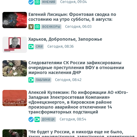
Сегодня, 09:04
МНЕНИЯ
Евгений Лисицын: Фронтовая сводка по
состоянию на утро субботы, 8 августа:
Сегодня, 06:03
ВОЕНКОРЫ
Харьков, Доброполье, Запорожье
Сегодня, 08:36
СМИ
Следователями СК России зафиксированы
очередные преступления ВФУ в отношении
мирного населения ДНР
Сегодня, 08:42
ПАБЛИКИ
Алексей Кулемзин: По информации АО «Юго-
Западная Электросетевая Компания»
«Донецкэнерго», в Кировском районе
произошло аварийное отключение 14
трансформаторных подстанций
Сегодня, 08:54
ДОНЕЦК
"Не будет у России, и никогда еще не было,
таких ненавистников, завистников, клеветников