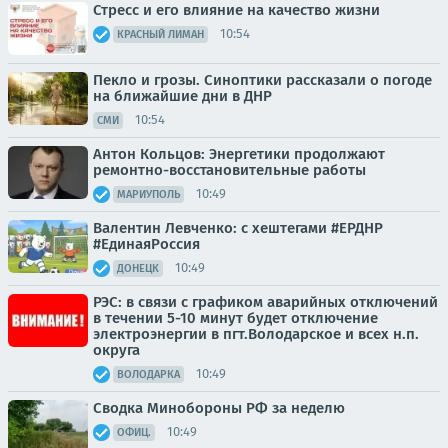
Стресс и его влияние на качество жизни
10:54
КРАСНЫЙ ЛИМАН
Пекло и грозы. Синоптики рассказали о погоде
на ближайшие дни в ДНР
10:54
СМИ
Антон Кольцов: Энергетики продолжают
ремонтно-восстановительные работы
10:49
МАРИУПОЛЬ
Валентин Левченко: с хештегами #ЕРДНР
#ЕдинаяРоссия
10:49
ДОНЕЦК
РЭС: в связи с графиком аварийных отключений
в течении 5-10 минут будет отключение
электроэнергии в пгт.Володарское и всех н.п.
округа
10:49
ВОЛОДАРКА
Сводка Минобороны РФ за неделю
10:49
ОФИЦ.