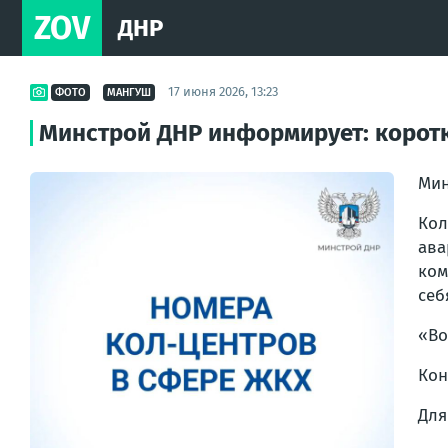
ZOV
ДНР
17 июня 2026, 13:23
ФОТО
МАНГУШ
Минстрой ДНР информирует: корот
Мин
Кол
ав
ком
себ
«Во
Кон
Для