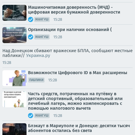
Машиночитаемая доверенность (МЧД) -
цифровая версия бумажной доверенности
15:28
МАНГУШ
Организации при наличии оснований (
15:28
МАНГУШ
Над Донецком сбивают вражеские БПЛА, сообщают местные
паблики//
Украина.ру
15:28
Возможности Цифрового ID в Мах расширены
15:28
ПАБЛИКИ
Часть средств, потраченных на путёвку в
детский спортивный, образовательный или
лечебный лагерь, можно компенсировать с
помощью налогового вычета
15:28
МАНГУШ
Блэкаут в Мариуполе и Донецке: десятки тысяч
абонентов остались без света