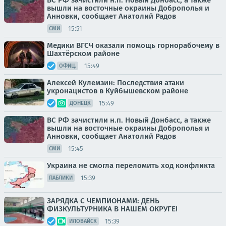
ВС РФ зачистили н.п. Новый Донбасс, а также
вышли на восточные окраины Доброполья и
Анновки, сообщает Анатолий Радов
15:51
СМИ
Медики ВГСЧ оказали помощь горнорабочему в
Шахтёрском районе
15:49
ОФИЦ.
Алексей Кулемзин: Последствия атаки
укронацистов в Куйбышевском районе
15:49
ДОНЕЦК
ВС РФ зачистили н.п. Новый Донбасс, а также
вышли на восточные окраины Доброполья и
Анновки, сообщает Анатолий Радов
15:45
СМИ
Украина не смогла переломить ход конфликта
15:39
ПАБЛИКИ
ЗАРЯДКА С ЧЕМПИОНАМИ: ДЕНЬ
ФИЗКУЛЬТУРНИКА В НАШЕМ ОКРУГЕ!
15:39
ИЛОВАЙСК