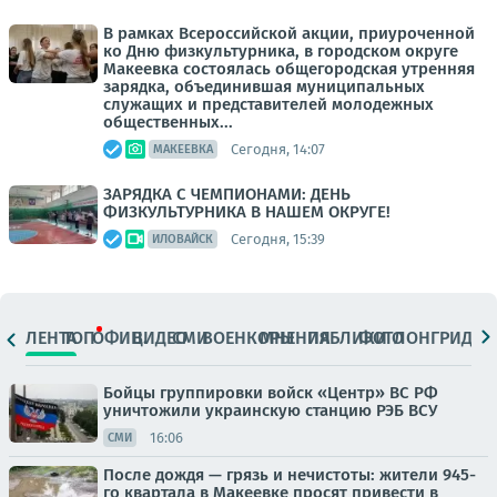
В рамках Всероссийской акции, приуроченной
ко Дню физкультурника, в городском округе
Макеевка состоялась общегородская утренняя
зарядка, объединившая муниципальных
служащих и представителей молодежных
общественных...
Сегодня, 14:07
МАКЕЕВКА
ЗАРЯДКА С ЧЕМПИОНАМИ: ДЕНЬ
ФИЗКУЛЬТУРНИКА В НАШЕМ ОКРУГЕ!
Сегодня, 15:39
ИЛОВАЙСК
ЛЕНТА
ТОП
ОФИЦ.
ВИДЕО
СМИ
ВОЕНКОРЫ
МНЕНИЯ
ПАБЛИКИ
ФОТО
ЛОНГРИДЫ
Бойцы группировки войск «Центр» ВС РФ
уничтожили украинскую станцию РЭБ ВСУ
16:06
СМИ
После дождя — грязь и нечистоты: жители 945-
го квартала в Макеевке просят привести в