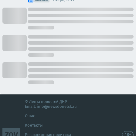
© Лента новостей ДНР
Email:
info@newsdonetsk.ru
О нас
Контакты
ZOV
18+
Редакционная политика