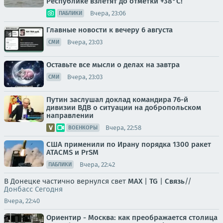
Республике взлетят до отметки +38°C!
Вчера, 23:06
ПАБЛИКИ
Главные новости к вечеру 6 августа
Вчера, 23:03
СМИ
Оставьте все мысли о делах на завтра
Вчера, 23:03
СМИ
Путин заслушал доклад командира 76-й
дивизии ВДВ о ситуации на добропольском
направлении
Вчера, 22:58
ВОЕНКОРЫ
США применили по Ирану порядка 1300 ракет
ATACMS и PrSM
Вчера, 22:42
ПАБЛИКИ
В Донецке частично вернулся свет
MAX
|
TG
|
Связь
//
Донбасс Сегодня
Вчера, 22:40
Ориентир - Москва: как преображается столица