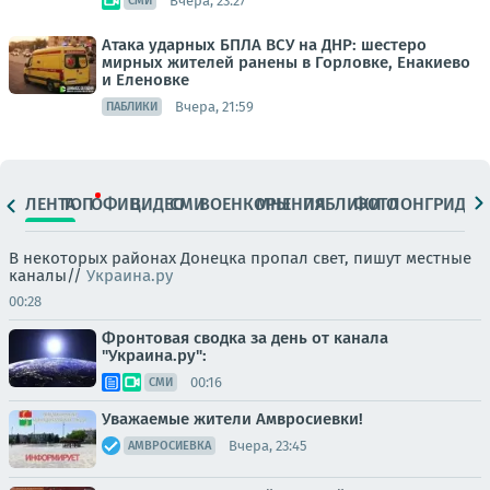
Вчера, 23:27
СМИ
Атака ударных БПЛА ВСУ на ДНР: шестеро
мирных жителей ранены в Горловке, Енакиево
и Еленовке
Вчера, 21:59
ПАБЛИКИ
ЛЕНТА
ТОП
ОФИЦ.
ВИДЕО
СМИ
ВОЕНКОРЫ
МНЕНИЯ
ПАБЛИКИ
ФОТО
ЛОНГРИДЫ
В некоторых районах Донецка пропал свет, пишут местные
каналы//
Украина.ру
00:28
Фронтовая сводка за день от канала
"Украина.ру":
00:16
СМИ
Уважаемые жители Амвросиевки!
Вчера, 23:45
АМВРОСИЕВКА