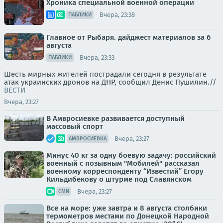
Хроника специальной военной операции
Вчера, 23:38
ПАБЛИКИ
Главное от Рыбаря. дайджест материалов за 6
августа
Вчера, 23:33
ПАБЛИКИ
Шесть мирных жителей пострадали сегодня в результате
атак украинских дронов на ДНР, сообщил Денис Пушилин.//
ВЕСТИ
Вчера, 23:27
В Амвросиевке развивается доступный
массовый спорт
Вчера, 23:27
АМВРОСИЕВКА
Минус 40 кг за одну боевую задачу: российский
военный с позывным "Мобилей" рассказал
военному корреспонденту “Известий” Егору
Кильдибекову о штурме под Славянском
Вчера, 23:27
СМИ
Все на море: уже завтра и 8 августа столбики
термометров местами по Донецкой Народной