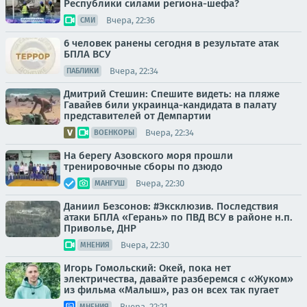
Республики силами региона-шефа?
Вчера, 22:36
СМИ
6 человек ранены сегодня в результате атак
БПЛА ВСУ
Вчера, 22:34
ПАБЛИКИ
Дмитрий Стешин: Спешите видеть: на пляже
Гавайев били украинца-кандидата в палату
представителей от Демпартии
Вчера, 22:34
ВОЕНКОРЫ
На берегу Азовского моря прошли
тренировочные сборы по дзюдо
Вчера, 22:30
МАНГУШ
Даниил Безсонов: #Эксклюзив. Последствия
атаки БПЛА «Герань» по ПВД ВСУ в районе н.п.
Приволье, ДНР
Вчера, 22:30
МНЕНИЯ
Игорь Гомольский: Окей, пока нет
электричества, давайте разберемся с «Жуком»
из фильма «Малыш», раз он всех так пугает
Вчера, 22:21
МНЕНИЯ