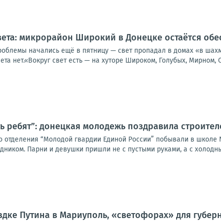
света: микрорайон Широкий в Донецке остаётся об
роблемы начались ещё в пятницу — свет пропадал в домах «в шахм
ета нет.«Вокруг свет есть — на хуторе Широком, Голубых, Мирном, С
ь ребят”: донецкая молодежь поздравила строите
о отделения “Молодой гвардии Единой России” побывали в школе 
иком. Парни и девушки пришли не с пустыми руками, а с холодным
здке Путина в Мариуполь, «светофорах» для губер