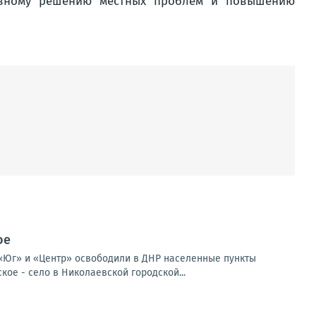
тивному решению местных проблем и повышению
ое
«Юг» и «Центр» освободили в ДНР населенные пункты
ое - село в Николаевской городской...