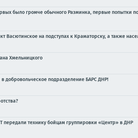
рвых было громче обычного Разминка, первые попытки пой
т Васютинское на подступах к Краматорску, а также насе
дана Хмельницкого
й в добровольческое подразделение БАРС ДНР!
ротства?
Т передали технику бойцам группировки «Центр» в ДНР