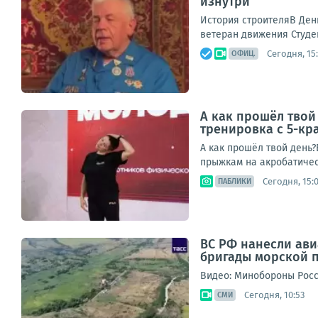
изнутри
История строителяВ День
ветеран движения Студе
Сегодня, 15
ОФИЦ.
А как прошёл твой
тренировка с 5-к
А как прошёл твой день
прыжкам на акробатичес
Сегодня, 15:
ПАБЛИКИ
ВС РФ нанесли ав
бригады морской п
Видео: Минобороны Рос
Сегодня, 10:53
СМИ