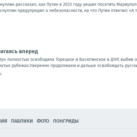
уллин рассказал, как Путин в 2023 году решил посетить Мариуполь
снуллин предупредил о небезопасности, на что Путин ответил: «А ты
игаясь вперед
тр» полностью освободила Торецкое и Васютинское в ДНР, выбив о
нутых рубежах.Уверенно продолжаем и дальше освобождать русски
4
НИЯ
ПАБЛИКИ
ФОТО
ЛОНГРИДЫ