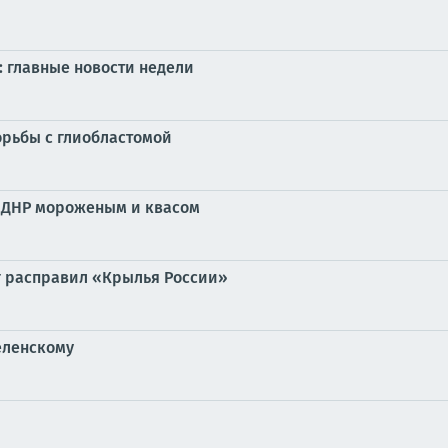
: главные новости недели
орьбы с глиобластомой
 ДНР мороженым и квасом
г расправил «Крылья России»
еленскому