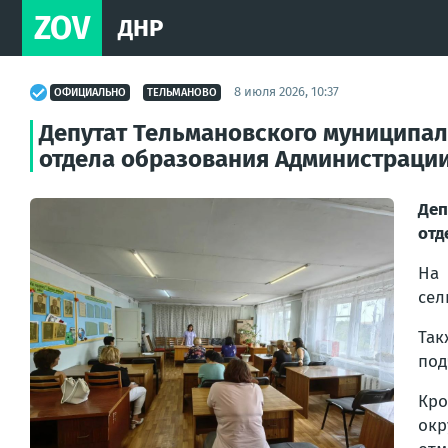
ZOV
ДНР
8 июля 2026, 10:37
ОФИЦИАЛЬНО
ТЕЛЬМАНОВО
Депутат Тельмановского муниципал
отдела образования Администрации
Деп
отд
На 
сел
Так
под
Кро
окр