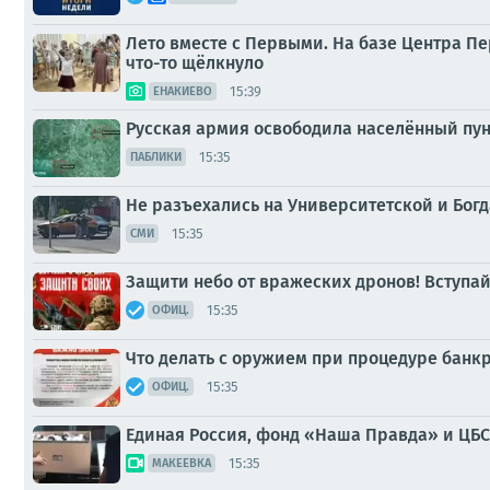
Лето вместе с Первыми. На базе Центра Пе
что-то щёлкнуло
15:39
ЕНАКИЕВО
Русская армия освободила населённый пунк
15:35
ПАБЛИКИ
Не разъехались на Университетской и Бог
15:35
СМИ
Защити небо от вражеских дронов! Вступа
15:35
ОФИЦ.
Что делать с оружием при процедуре банк
15:35
ОФИЦ.
Единая Россия, фонд «Наша Правда» и ЦБС
15:35
МАКЕЕВКА