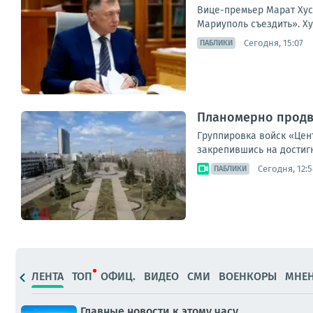
Вице-премьер Марат Хусн
Мариуполь съездить». Ху
Сегодня, 15:07
ПАБЛИКИ
Планомерно продв
Группировка войск «Цен
закрепившись на достиг
Сегодня, 12:5
ПАБЛИКИ
ЛЕНТА
ТОП
ОФИЦ.
ВИДЕО
СМИ
ВОЕНКОРЫ
МНЕ
Главные новости к этому часу