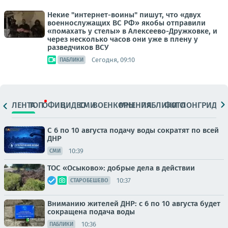
Некие "интернет-воины" пишут, что «двух
военнослужащих ВС РФ» якобы отправили
«помахать у стелы» в Алексеево-Дружковке, и
через несколько часов они уже в плену у
разведчиков ВСУ
Сегодня, 09:10
ПАБЛИКИ
ЛЕНТА
ТОП
ОФИЦ.
ВИДЕО
СМИ
ВОЕНКОРЫ
МНЕНИЯ
ПАБЛИКИ
ФОТО
ЛОНГРИДЫ
С 6 по 10 августа подачу воды сократят по всей
ДНР
10:39
СМИ
ТОС «Осыково»: добрые дела в действии
10:37
СТАРОБЕШЕВО
Вниманию жителей ДНР: с 6 по 10 августа будет
сокращена подача воды
10:36
ПАБЛИКИ