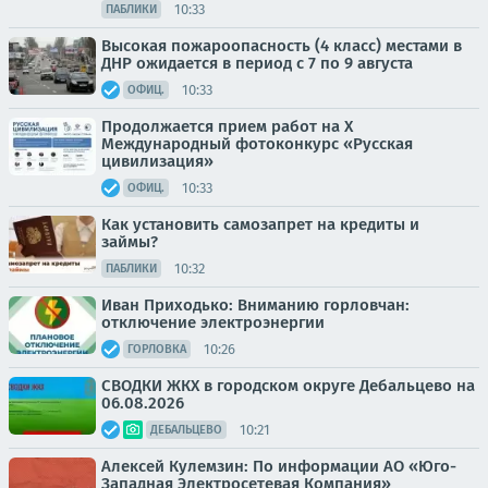
10:33
ПАБЛИКИ
Высокая пожароопасность (4 класс) местами в
ДНР ожидается в период с 7 по 9 августа
10:33
ОФИЦ.
Продолжается прием работ на Х
Международный фотоконкурс «Русская
цивилизация»
10:33
ОФИЦ.
Как установить самозапрет на кредиты и
займы?
10:32
ПАБЛИКИ
Иван Приходько: Вниманию горловчан:
отключение электроэнергии
10:26
ГОРЛОВКА
СВОДКИ ЖКХ в городском округе Дебальцево на
06.08.2026
10:21
ДЕБАЛЬЦЕВО
Алексей Кулемзин: По информации АО «Юго-
Западная Электросетевая Компания»