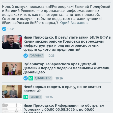
Новый выпуск подкаста «пЕРеговорка»! Евгений Поддубный
и Евгений Ревенко — о пропаганде, информационных
ловушках и том, как не потеряться в потоке новостей.
Смотрите выпуск, чтобы не поддаться на манипуляции!
#ЕдинаяРоссия #пЕРеговорка//
Юрий Атаманов
10:36
Иван Приходько: В результате атаки БПЛА ВФУ в
Калининском районе Горловки повреждены
инфраструктура и ряд автотранспортных
средств одного из предприятий
10:36
ГОРЛОВКА
Губернатор Хабаровского края Дмитрий
Демешин передал подарки маленьким жителям
Дебальцево
10:36
ДЕБАЛЬЦЕВО
Необходимо сходить к врачу, но не хватает
времени?
10:36
ПАБЛИКИ
Иван Приходько: Информация по обстрелам
Горловки с 00:00 05.08.2026 г. по 00:00