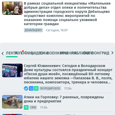
В рамках социальной инициативы «Маленькие
добрые дела» отдел опеки и попечительства
администрации городского округа Дебальцево
осуществил комплекс мероприятий по
оказанию помощи социально уязвимой
категории граждан
Сегодня, 16:07
ДЕБАЛЬЦЕВО
ЛЕНТА
ТОП
ОФИЦ.
ВИДЕО
СМИ
ВОЕНКОРЫ
МНЕНИЯ
ПАБЛИКИ
ФОТО
ЛОНГРИДЫ
Сергей Юзвинкевич: Сегодня в Володарском
Доме культуры состоялся праздничный концерт
«Песня души моей», посвящённый 80-летнему
юбилею нашего земляка —Папазова В. В., поэта,
песенника, композитора, тренера и человека...
17:04
ВОЛОДАРСКОЕ
Атаки на Горловку: 7 раненых, повреждены
дома и предприятия
17:04
СМИ