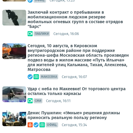
Сегодня, 15:23
ОФИЦ.
Заключай контракт о пребывании в
мобилизационном людском резерве
мобильных огневых групп в составе отрядов
"Барс"
Сегодня, 16:06
ПАБЛИКИ
Сегодня, 10 августа, в Кировском
внутригородском районе при поддержке
региона-шефа Московская область произведен
подвоз воды в жилом массиве «Путь Ильича»
для жителей улиц Кальмана, Тихая, Алексеева,
Матросова
Сегодня, 16:07
МАКЕЕВКА
Удар с неба по Макеевке! От торгового центра
остались только каркасы
Сегодня, 16:11
СМИ
Денис Пушилин: «Умные» решения должны
приносить реальную пользу региону
Сегодня, 15:34
ОФИЦ.