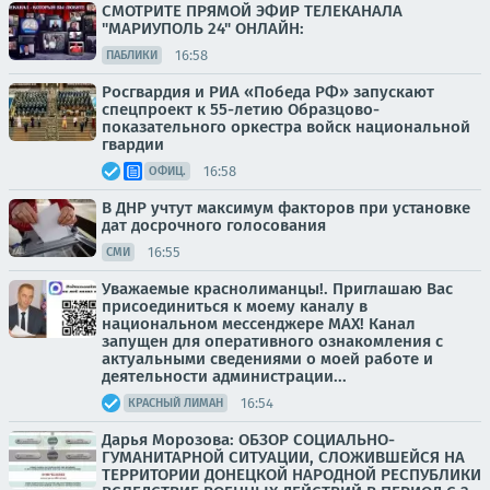
СМОТРИТЕ ПРЯМОЙ ЭФИР ТЕЛЕКАНАЛА
"МАРИУПОЛЬ 24" ОНЛАЙН:
16:58
ПАБЛИКИ
Росгвардия и РИА «Победа РФ» запускают
спецпроект к 55-летию Образцово-
показательного оркестра войск национальной
гвардии
16:58
ОФИЦ.
В ДНР учтут максимум факторов при установке
дат досрочного голосования
16:55
СМИ
Уважаемые краснолиманцы!. Приглашаю Вас
присоединиться к моему каналу в
национальном мессенджере MAX! Канал
запущен для оперативного ознакомления с
актуальными сведениями о моей работе и
деятельности администрации...
16:54
КРАСНЫЙ ЛИМАН
Дарья Морозова: ОБЗОР СОЦИАЛЬНО-
ГУМАНИТАРНОЙ СИТУАЦИИ, СЛОЖИВШЕЙСЯ НА
ТЕРРИТОРИИ ДОНЕЦКОЙ НАРОДНОЙ РЕСПУБЛИКИ