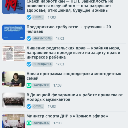
Скажи наркотикам — НЕТ!. Зависимость не
появляется «случайно» — она разрушает
здоровье, отношения, будущее и жизнь
17:03
ОФИЦ.
Предприятию требуются:. - грузчики – 20
человек
17:03
МАРИУПОЛЬ
Лишение родительских прав — крайняя мера,
направленная прежде всего на защиту прав и
интересов ребёнка
17:03
ВОЛОДАРКА
Новая программа соцподдержки многодетных
семей
17:03
ХАРЦЫЗСК
В Донецкой филармонии к работе привлекают
молодых музыкантов
17:03
ОФИЦ.
Министр спорта ДНР в «Прямом эфире»
17:03
ХАРЦЫЗСК