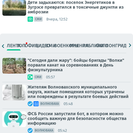
Дети задыхаются: поселок Энергетиков в
Зугрэсе превратился в токсичные джунгли из
амброзии
Вчера, 12:52
СМИ
ЛЕНТА
ТОП
ОФИЦ.
ВИДЕО
СМИ
ВОЕНКОРЫ
МНЕНИЯ
ПАБЛИКИ
ФОТО
ЛОНГРИДЫ
"Сегодня дали жару": бойцы бригады "Волки"
порвали канат на соревнованиях в День
физкультурника
05:57
СМИ
Жителям Волновахского муниципального
округа, жилые помещения которых утрачены
или повреждены в результате боевых действий
05:48
ВОЛНОВАХА
ФСБ России запустили бот, в котором можно
сообщить важную для безопасности общества
информацию
05:42
ВОЛНОВАХА