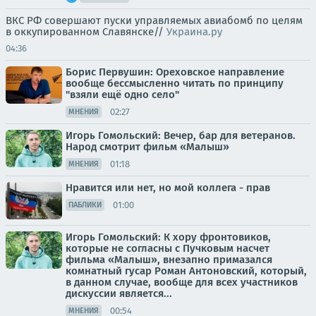
ВКС РФ совершают пуски управляемых авиабомб по целям
в оккупированном Славянске//
Украина.ру
04:36
Борис Первушин: Ореховское направление
вообще бессмысленно читать по принципу
"взяли ещё одно село"
02:27
МНЕНИЯ
Игорь Гомольский: Вечер, бар для ветеранов.
Народ смотрит фильм «Малыш»
01:18
МНЕНИЯ
Нравится или нет, но мой коллега - прав
01:00
ПАБЛИКИ
Игорь Гомольский: К хору фронтовиков,
которые не согласны с Пучковым насчет
фильма «Малыш», внезапно примазался
комнатный гусар Роман Антоновский, который,
в данном случае, вообще для всех участников
дискуссии является...
00:54
МНЕНИЯ