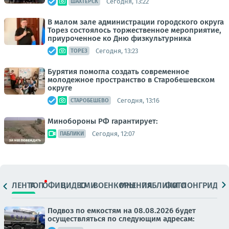
Сегодня, 13:22
ШАХТЁРСК
В малом зале администрации городского округа
Торез состоялось торжественное мероприятие,
приуроченное ко Дню физкультурника
Сегодня, 13:23
ТОРЕЗ
Бурятия помогла создать современное
молодежное пространство в Старобешевском
округе
Сегодня, 13:16
СТАРОБЕШЕВО
Минобороны РФ гарантирует:
Сегодня, 12:07
ПАБЛИКИ
ЛЕНТА
ТОП
ОФИЦ.
ВИДЕО
СМИ
ВОЕНКОРЫ
МНЕНИЯ
ПАБЛИКИ
ФОТО
ЛОНГРИДЫ
Подвоз по емкостям на 08.08.2026 будет
осуществляться по следующим адресам: