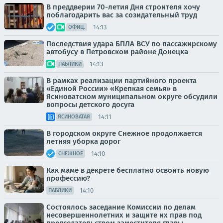
В преддверии 70-летия Дня строителя хочу
поблагодарить вас за созидательный труд
14:13
ОФИЦ.
Последствия удара БПЛА ВСУ по пассажирскому
автобусу в Петровском районе Донецка
14:13
ПАБЛИКИ
В рамках реализации партийного проекта
«Единой России» «Крепкая семья» в
Ясиноватском муниципальном округе обсудили
вопросы детского досуга
14:11
ЯСИНОВАТАЯ
В городском округе Снежное продолжается
летняя уборка дорог
14:10
СНЕЖНОЕ
Как маме в декрете бесплатно освоить новую
профессию?
14:10
ПАБЛИКИ
Состоялось заседание Комиссии по делам
несовершеннолетних и защите их прав под