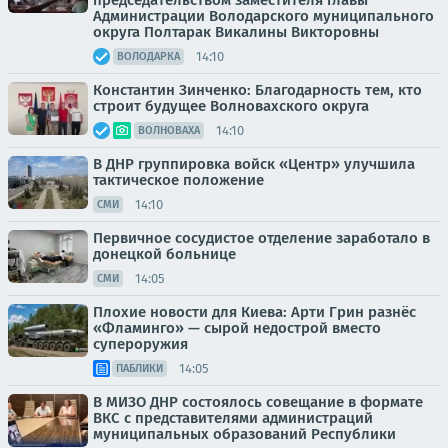
председательством заместителя главы
Администрации Володарского муниципального
округа Полтарак Викалины Викторовны
14:10
ВОЛОДАРКА
Константин Зинченко: Благодарность тем, кто
строит будущее Волновахского округа
14:10
ВОЛНОВАХА
В ДНР группировка войск «Центр» улучшила
тактическое положение
14:10
СМИ
Первичное сосудистое отделение заработало в
донецкой больнице
14:05
СМИ
Плохие новости для Киева: Арти Грин разнёс
«Фламинго» — сырой недострой вместо
супероружия
14:05
ПАБЛИКИ
В МИЗО ДНР состоялось совещание в формате
ВКС с представителями администраций
муниципальных образований Республики