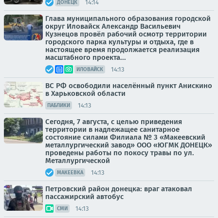
14:14
ДОНЕЦК
Глава муниципального образования городской
округ Иловайск Александр Васильевич
Кузнецов провёл рабочий осмотр территории
городского парка культуры и отдыха, где в
настоящее время продолжается реализация
масштабного проекта...
14:13
ИЛОВАЙСК
ВС РФ освободили населённый пункт Анискино
в Харьковской области
14:13
ПАБЛИКИ
Сегодня, 7 августа, с целью приведения
территории в надлежащее санитарное
состояние силами Филиала № 3 «Макеевский
металлургический завод» ООО «ЮГМК ДОНЕЦК»
проведены работы по покосу травы по ул.
Металлургической
14:13
МАКЕЕВКА
Петровский район донецка: враг атаковал
пассажирский автобус
14:13
СМИ