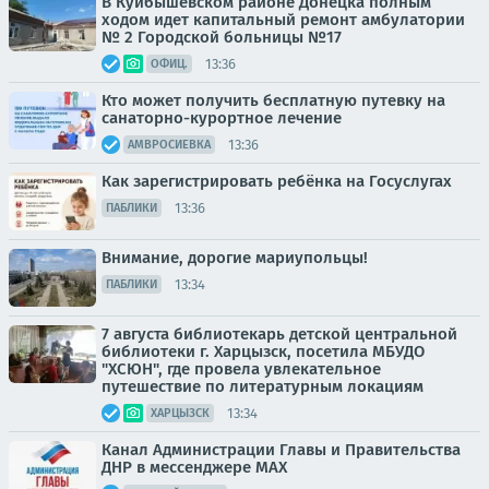
В Куйбышевском районе Донецка полным
ходом идет капитальный ремонт амбулатории
№ 2 Городской больницы №17
13:36
ОФИЦ.
Кто может получить бесплатную путевку на
санаторно-курортное лечение
13:36
АМВРОСИЕВКА
Как зарегистрировать ребёнка на Госуслугах
13:36
ПАБЛИКИ
Внимание, дорогие мариупольцы!
13:34
ПАБЛИКИ
7 августа библиотекарь детской центральной
библиотеки г. Харцызск, посетила МБУДО
"ХСЮН", где провела увлекательное
путешествие по литературным локациям
13:34
ХАРЦЫЗСК
Канал Администрации Главы и Правительства
ДНР в мессенджере MAX