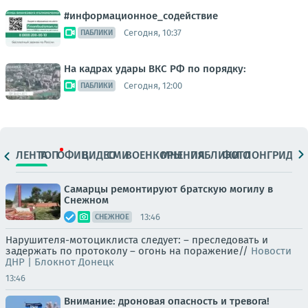
#информационное_содействие
Сегодня, 10:37
ПАБЛИКИ
На кадрах удары ВКС РФ по порядку:
Сегодня, 12:00
ПАБЛИКИ
ЛЕНТА
ТОП
ОФИЦ.
ВИДЕО
СМИ
ВОЕНКОРЫ
МНЕНИЯ
ПАБЛИКИ
ФОТО
ЛОНГРИДЫ
Самарцы ремонтируют братскую могилу в
Снежном
13:46
СНЕЖНОЕ
Нарушителя-мотоциклиста следует: – преследовать и
задержать по протоколу – огонь на поражение//
Новости
ДНР | Блокнот Донецк
13:46
Внимание: дроновая опасность и тревога!