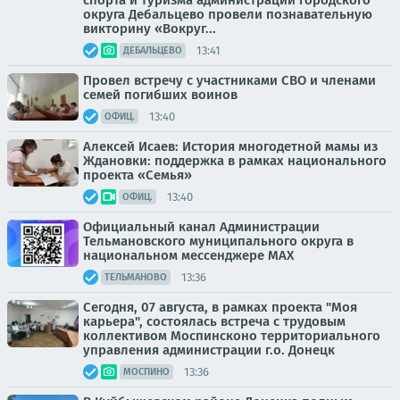
спорта и туризма администрации городского
округа Дебальцево провели познавательную
викторину «Вокруг...
13:41
ДЕБАЛЬЦЕВО
Провел встречу с участниками СВО и членами
семей погибших воинов
13:40
ОФИЦ.
Алексей Исаев: История многодетной мамы из
Ждановки: поддержка в рамках национального
проекта «Семья»
13:40
ОФИЦ.
Официальный канал Администрации
Тельмановского муниципального округа в
национальном мессенджере MАХ
13:36
ТЕЛЬМАНОВО
Сегодня, 07 августа, в рамках проекта "Моя
карьера", состоялась встреча с трудовым
коллективом Моспинсконо территориального
управления администрации г.о. Донецк
13:36
МОСПИНО