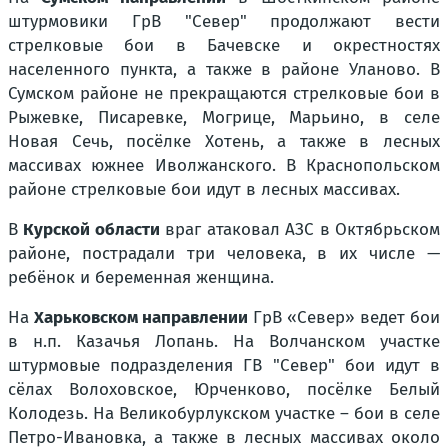
штурмовики ГрВ "Север" продолжают вести
стрелковые бои в Бачевске и окрестностях
населенного пункта, а также в районе Уланово. В
Сумском районе не прекращаются стрелковые бои в
Рыжевке, Писаревке, Могрице, Марьино, в селе
Новая Сечь, посёлке Хотень, а также в лесных
массивах южнее Иволжанского. В Краснопольском
районе стрелковые бои идут в лесных массивах.
В
Курской области
враг атаковал АЗС в Октябрьском
районе, пострадали три человека, в их числе —
ребёнок и беременная женщина.
На
Харьковском направлении
ГрВ «Север» ведет бои
в н.п. Казачья Лопань. На Волчанском участке
штурмовые подразделения ГВ "Север" бои идут в
сёлах Волоховское, Юрченково, посёлке Белый
Колодезь. На Великобурлукском участке – бои в селе
Петро-Ивановка, а также в лесных массивах около