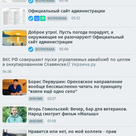
05:18
ВОЛНОВАХА
Официальный сайт администрации
05:12
ВОЛНОВАХА
Доброе утро!. Пусть погода порадует, а
окружающие не разочаруют! Официальный
сайт администрации
05:06
ВОЛНОВАХА
ВКС РФ совершают пуски управляемых авиабомб по целям
в оккупированном Славянске//
Украина.ру
04:36
Борис Первушин: Ореховское направление
вообще бессмысленно читать по принципу
"взяли ещё одно село"
02:27
МНЕНИЯ
Игорь Гомольский: Вечер, бар для ветеранов.
Народ смотрит фильм «Малыш»
01:18
МНЕНИЯ
Нравится или нет, но мой коллега - прав