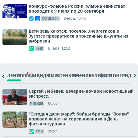
Конкурс «Улыбка России. Улыбка единства»
проходит с 9 июля по 20 сентября
Вчера, 10:45
ХАРЦЫЗСК
Дети задыхаются: поселок Энергетиков в
Зугрэсе превратился в токсичные джунгли из
амброзии
Вчера, 12:52
СМИ
ЛЕНТА
ТОП
ОФИЦ.
ВИДЕО
СМИ
ВОЕНКОРЫ
МНЕНИЯ
ПАБЛИКИ
ФОТО
ЛОНГРИДЫ
Сергей Лебедев: Вечерне-ночной новостишный
экспресс.
06:00
МНЕНИЯ
"Сегодня дали жару": бойцы бригады "Волки"
порвали канат на соревнованиях в День
физкультурника
05:57
СМИ