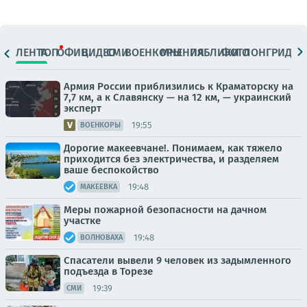
ЛЕНТА
ТОП
ОФИЦ.
ВИДЕО
СМИ
ВОЕНКОРЫ
МНЕНИЯ
ПАБЛИКИ
ФОТО
ЛОНГРИДЫ
Армия России приблизились к Краматорску на
7,7 км, а к Славянску — на 12 км, — украинский
эксперт
19:55
ВОЕНКОРЫ
Дорогие макеевчане!. Понимаем, как тяжело
приходится без электричества, и разделяем
ваше беспокойство
19:48
МАКЕЕВКА
Меры пожарной безопасности на дачном
участке
19:48
ВОЛНОВАХА
Спасатели вывели 9 человек из задымленного
подъезда в Торезе
19:39
СМИ