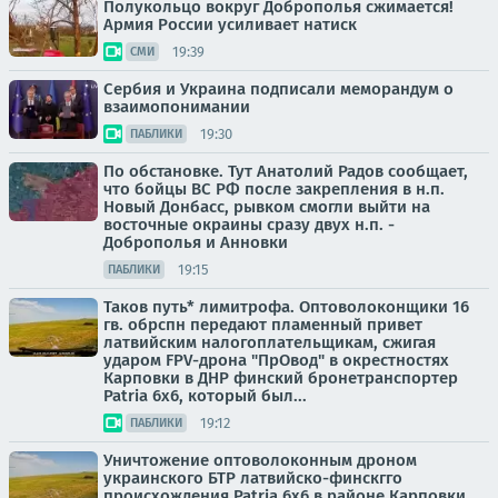
Полукольцо вокруг Доброполья сжимается!
Армия России усиливает натиск
19:39
СМИ
Сербия и Украина подписали меморандум о
взаимопонимании
19:30
ПАБЛИКИ
По обстановке. Тут Анатолий Радов сообщает,
что бойцы ВС РФ после закрепления в н.п.
Новый Донбасс, рывком смогли выйти на
восточные окраины сразу двух н.п. -
Доброполья и Анновки
19:15
ПАБЛИКИ
Таков путь* лимитрофа. Оптоволоконщики 16
гв. обрспн передают пламенный привет
латвийским налогоплательщикам, сжигая
ударом FPV-дрона "ПрОвод" в окрестностях
Карповки в ДНР финский бронетранспортер
Patria 6x6, который был...
19:12
ПАБЛИКИ
Уничтожение оптоволоконным дроном
украинского БТР латвийско-финскгго
происхождения Patria 6x6 в районе Карповки