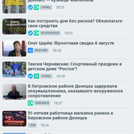
Донбасс — кузница чемпионов
18:51
ОФИЦ.
Как построить дом без рисков? Обезопасьте
свои средства
18:51
ВОЛНОВАХА
Олег Царёв: Фронтовая сводка 8 августа
18:48
МНЕНИЯ
Таисия Чернявская: Спортивный праздник в
детском доме "Росток"!
18:39
ОФИЦ.
В Петровском районе Донецка задержали
злоумышленника, оказавшего вооруженное
сопротивление
18:37
ПАБЛИКИ
51-летняя работница магазина ранена в
Кировском районе Донецка
18:34
СМИ