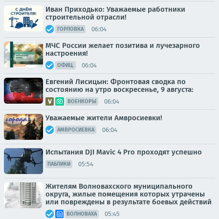
Иван Приходько: Уважаемые работники
строительной отрасли!
06:04
ГОРЛОВКА
МЧС России желает позитива и лучезарного
настроения!
06:04
ОФИЦ.
Евгений Лисицын: Фронтовая сводка по
состоянию на утро воскресенье, 9 августа:
06:04
ВОЕНКОРЫ
Уважаемые жители Амвросиевки!
06:04
АМВРОСИЕВКА
Испытания DJI Mavic 4 Pro проходят успешно
05:54
ПАБЛИКИ
Жителям Волновахского муниципального
округа, жилые помещения которых утрачены
или повреждены в результате боевых действий
05:45
ВОЛНОВАХА