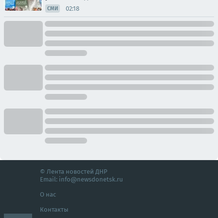
02:18
СМИ
© Лента новостей ДНР
Email:
info@newsdonetsk.ru
О нас
Контакты