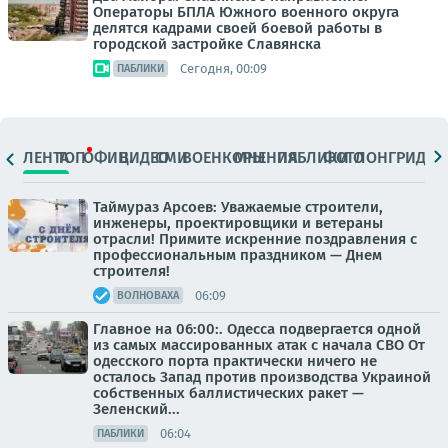
Операторы БПЛА Южного военного округа
делятся кадрами своей боевой работы в
городской застройке Славянска
Сегодня, 00:09
ПАБЛИКИ
ЛЕНТА
ТОП
ОФИЦ.
ВИДЕО
СМИ
ВОЕНКОРЫ
МНЕНИЯ
ПАБЛИКИ
ФОТО
ЛОНГРИДЫ
Таймураз Арсоев: Уважаемые строители,
инженеры, проектировщики и ветераны
отрасли! Примите искренние поздравления с
профессиональным праздником — Днем
строителя!
06:09
ВОЛНОВАХА
Главное на 06:00:. Одесса подвергается одной
из самых массированных атак с начала СВО От
одесского порта практически ничего не
осталось Запад против производства Украиной
собственных баллистических ракет —
Зеленский...
06:04
ПАБЛИКИ