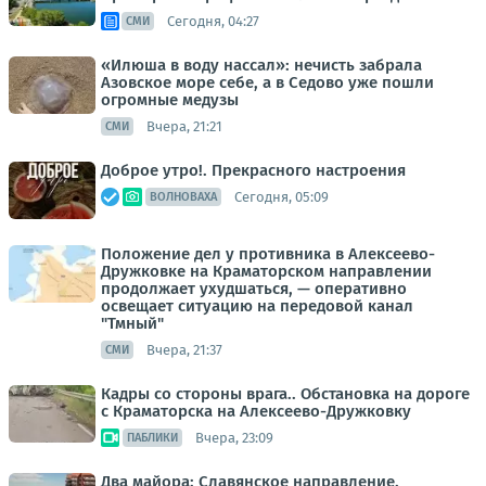
Сегодня, 04:27
СМИ
«Илюша в воду нассал»: нечисть забрала
Азовское море себе, а в Седово уже пошли
огромные медузы
Вчера, 21:21
СМИ
Доброе утро!. Прекрасного настроения
Сегодня, 05:09
ВОЛНОВАХА
Положение дел у противника в Алексеево-
Дружковке на Краматорском направлении
продолжает ухудшаться, — оперативно
освещает ситуацию на передовой канал
"Тмный"
Вчера, 21:37
СМИ
Кадры со стороны врага.. Обстановка на дороге
с Краматорска на Алексеево-Дружковку
Вчера, 23:09
ПАБЛИКИ
Два майора: Славянское направление.