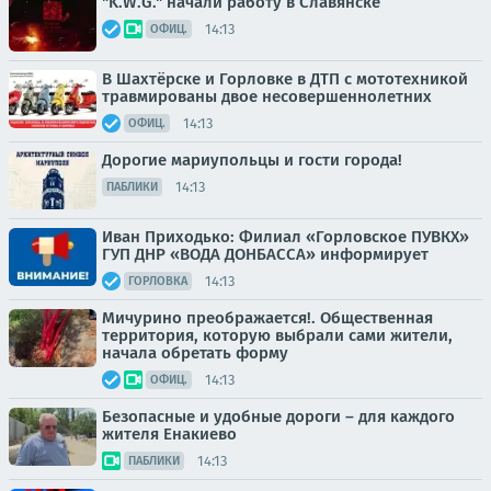
"K.W.G." начали работу в Славянске
14:13
ОФИЦ.
В Шахтёрске и Горловке в ДТП с мототехникой
травмированы двое несовершеннолетних
14:13
ОФИЦ.
Дорогие мариупольцы и гости города!
14:13
ПАБЛИКИ
Иван Приходько: Филиал «Горловское ПУВКХ»
ГУП ДНР «ВОДА ДОНБАССА» информирует
14:13
ГОРЛОВКА
Мичурино преображается!. Общественная
территория, которую выбрали сами жители,
начала обретать форму
14:13
ОФИЦ.
Безопасные и удобные дороги – для каждого
жителя Енакиево
14:13
ПАБЛИКИ