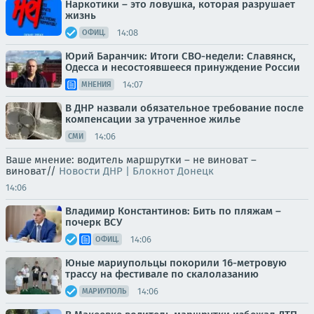
Наркотики – это ловушка, которая разрушает
жизнь
14:08
ОФИЦ.
Юрий Баранчик: Итоги СВО-недели: Славянск,
Одесса и несостоявшееся принуждение России
14:07
МНЕНИЯ
В ДНР назвали обязательное требование после
компенсации за утраченное жилье
14:06
СМИ
Ваше мнение: водитель маршрутки – не виноват –
виноват//
Новости ДНР | Блокнот Донецк
14:06
Владимир Константинов: Бить по пляжам –
почерк ВСУ
14:06
ОФИЦ.
Юные мариупольцы покорили 16-метровую
трассу на фестивале по скалолазанию
14:06
МАРИУПОЛЬ