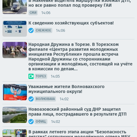
В Макеевке водитель маршрутки избежал ДТП,
но все равно попал под проверку ГАИ
14:06
СМИ
К сведению хозяйствующих субъектов!
14:06
СНЕЖНОЕ
Народная Дружина в Торезе. В Торезском
филиале «Центра развития молодежных
инициатив Республики» прошла встреча
Народной Дружины со сторонниками
организации и молодёжью, состоящей на учёте
в комиссии по делам...
14:05
ТОРЕЗ
Уважаемые жители Волновахского
муниципального округа!
14:02
ВОЛНОВАХА
Новоазовский районный суд ДНР защитил
права лица, пострадавшего в результате ДТП
14:02
ОФИЦ.
В рамках летнего этапа акции "Безопасность
детства" сотрудники молодёжного отдела МБУ