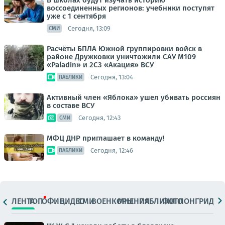
В школах будут изучать историю
воссоединенных регионов: учебники поступят
уже с 1 сентября
Сегодня, 13:09
СМИ
Расчёты БПЛА Южной группировки войск в
районе Дружковки уничтожили САУ M109
«Paladin» и 2С3 «Акация» ВСУ
Сегодня, 13:04
ПАБЛИКИ
Активный член «Яблока» ушел убивать россиян
в составе ВСУ
Сегодня, 12:43
СМИ
МФЦ ДНР приглашает в команду!
Сегодня, 12:46
ПАБЛИКИ
ЛЕНТА
ТОП
ОФИЦ.
ВИДЕО
СМИ
ВОЕНКОРЫ
МНЕНИЯ
ПАБЛИКИ
ФОТО
ЛОНГРИДЫ