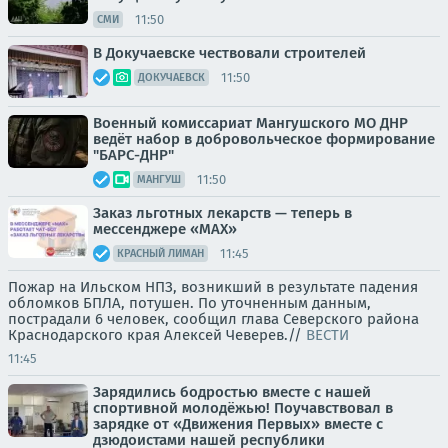
11:50
СМИ
В Докучаевске чествовали строителей
11:50
ДОКУЧАЕВСК
Военный комиссариат Мангушского МО ДНР
ведёт набор в добровольческое формирование
"БАРС-ДНР"
11:50
МАНГУШ
Заказ льготных лекарств — теперь в
мессенджере «МАХ»
11:45
КРАСНЫЙ ЛИМАН
Пожар на Ильском НПЗ, возникший в результате падения
обломков БПЛА, потушен. По уточненным данным,
пострадали 6 человек, сообщил глава Северского района
Краснодарского края Алексей Чеверев.//
ВЕСТИ
11:45
Зарядились бодростью вместе с нашей
спортивной молодёжью! Поучавствовал в
зарядке от «Движения Первых» вместе с
дзюдоистами нашей республики