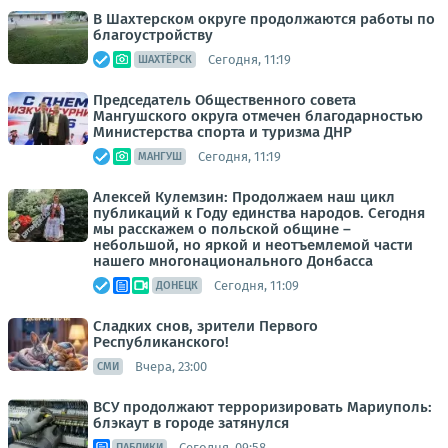
В Шахтерском округе продолжаются работы по
благоустройству
Сегодня, 11:19
ШАХТЁРСК
Председатель Общественного совета
Мангушского округа отмечен благодарностью
Министерства спорта и туризма ДНР
Сегодня, 11:19
МАНГУШ
Алексей Кулемзин: Продолжаем наш цикл
публикаций к Году единства народов. Сегодня
мы расскажем о польской общине –
небольшой, но яркой и неотъемлемой части
нашего многонационального Донбасса
Сегодня, 11:09
ДОНЕЦК
Сладких снов, зрители Первого
Республиканского!
Вчера, 23:00
СМИ
ВСУ продолжают терроризировать Мариуполь:
блэкаут в городе затянулся
Сегодня, 09:58
ПАБЛИКИ