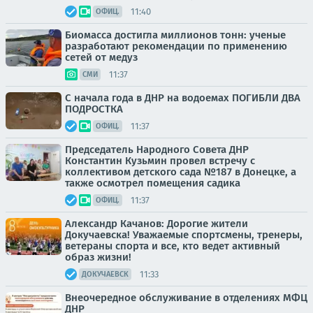
11:40
ОФИЦ.
Биомасса достигла миллионов тонн: ученые
разработают рекомендации по применению
сетей от медуз
11:37
СМИ
С начала года в ДНР на водоемах ПОГИБЛИ ДВА
ПОДРОСТКА
11:37
ОФИЦ.
Председатель Народного Совета ДНР
Константин Кузьмин провел встречу с
коллективом детского сада №187 в Донецке, а
также осмотрел помещения садика
11:37
ОФИЦ.
Александр Качанов: Дорогие жители
Докучаевска! Уважаемые спортсмены, тренеры,
ветераны спорта и все, кто ведет активный
образ жизни!
11:33
ДОКУЧАЕВСК
Внеочередное обслуживание в отделениях МФЦ
ДНР