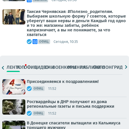
Таисия Чернявская: #Полезно_родителям.
Выбираем школьную форму 7 советов, которые
уберегут ваши нервы и деньги Каждый год одно
и то же: магазины забиты, ребёнок
капризничает, а вы не понимаете, за что
хвататься
Сегодня, 10:35
ОФИЦ.
ЛЕНТА
ТОП
ОФИЦ.
ВИДЕО
СМИ
ВОЕНКОРЫ
МНЕНИЯ
ПАБЛИКИ
ФОТО
ЛОНГРИДЫ
Присоединяемся к поздравлениям!
11:52
ОФИЦ.
Росгвардейцы в ДНР получают из дома
региональные газеты и письма поддержки
11:52
ОФИЦ.
В Донецке спасатели вытащили из Кальмиуса
тонущего мужчину