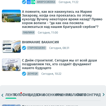
Сегодня, 11:22
АМВРОСИЕВКА
А помните, как все накинулись на Марию
Захарову, когда она проехалась по этому
куколду Вучичу некоторое время назад? Прямо
хором вопили - "да как она посмела
насмехаться над нашим братушкой-сербом"?
Сегодня, 11:00
ПАБЛИКИ
ВНИМАНИЕ ВАКАНСИЯ
Сегодня, 08:31
СТАРОБЕШЕВО
С Днём строителя!. Сегодня мы от всей души
поздравляем тех, кто создаёт фундамент
нашего будущего
Сегодня, 10:22
ДОНЕЦК
ЛЕНТА
ТОП
ОФИЦ.
ВИДЕО
СМИ
ВОЕНКОРЫ
МНЕНИЯ
ПАБЛИКИ
ФОТО
ЛОНГРИДЫ