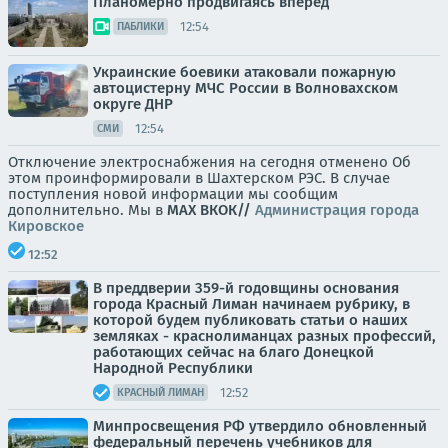
Планомерно продвигаясь вперед
12:54
ПАБЛИКИ
Украинские боевики атаковали пожарную
автоцистерну МЧС России в Волновахском
округе ДНР
12:54
СМИ
Отключение электроснабжения на сегодня отменено Об
этом проинформировали в Шахтерском РЭС. В случае
поступления новой информации мы сообщим
дополнительно. Мы в
МАХ
ВК
ОК//
Администрация города
Кировское
12:52
В преддверии 359-й годовщины основания
города Красный Лиман начинаем рубрику, в
которой будем публиковать статьи о наших
земляках - краснолиманцах разных профессий,
работающих сейчас на благо Донецкой
Народной Республики
12:52
КРАСНЫЙ ЛИМАН
Минпросвещения РФ утвердило обновленный
федеральный перечень учебников для