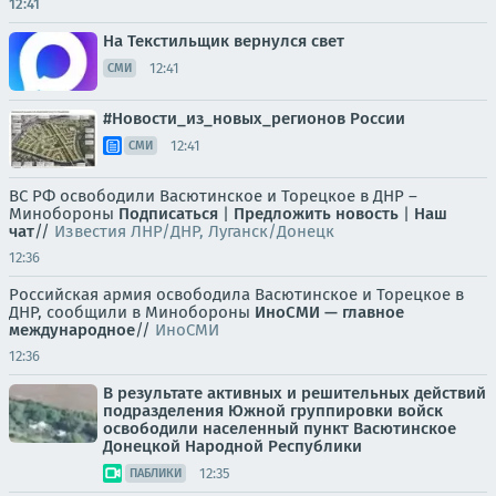
12:41
На Текстильщик вернулся свет
12:41
СМИ
#Новости_из_новых_регионов России
12:41
СМИ
ВС РФ освободили Васютинское и Торецкое в ДНР –
Минобороны
Подписаться
|
Предложить новость
|
Наш
чат
//
Известия ЛНР/ДНР, Луганск/Донецк
12:36
Российская армия освободила Васютинское и Торецкое в
ДНР, сообщили в Минобороны
ИноСМИ — главное
международное
//
ИноСМИ
12:36
В результате активных и решительных действий
подразделения Южной группировки войск
освободили населенный пункт Васютинское
Донецкой Народной Республики
12:35
ПАБЛИКИ