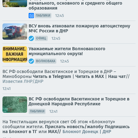
начального, основного и среднего общего
образования
12:45
ПАБЛИКИ
ВСУ вновь атаковали пожарную автоцистерну
МЧС России в ДНР
12:45
ОФИЦ.
Уважаемые жители Волновахского
муниципального округа!
12:45
ВОЛНОВАХА
ВС РФ освободили Васютинское и Торецкое в ДНР –
Минобороны
Читать в Telegram
|
Читать в MAX
|
Наш чат
//
Известия ЛНР/ДНР
12:41
ВС РФ освободили Васютинское и Торецкое в
Донецкой Народной Республике
12:41
ПАБЛИКИ
На Текстильщик вернулся свет Об этом «Блокноту»
сообщили жители.
Прислать новость/жалобу
Подпишись
на Блокнот в ТГ
или
МАХ//
Блокнот Донецк | ДНР