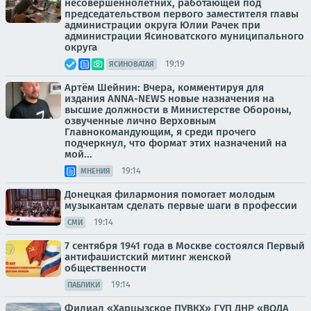
несовершеннолетних, работающей под
председательством первого заместителя главы
администрации округа Юлии Рачек при
администрации Ясиноватского муниципального
округа
19:19
ЯСИНОВАТАЯ
Артём Шейнин: Вчера, комментируя для
издания ANNA-NEWS новые назначения на
высшие должности в Министерстве Обороны,
озвученные лично Верховным
Главнокомандующим, я среди прочего
подчеркнул, что формат этих назначений на
мой...
19:14
МНЕНИЯ
Донецкая филармония помогает молодым
музыкантам сделать первые шаги в профессии
19:14
СМИ
7 сентября 1941 года в Москве состоялся Первый
антифашистский митинг женской
общественности
19:14
ПАБЛИКИ
Филиал «Харцызское ПУВКХ» ГУП ДНР «ВОДА