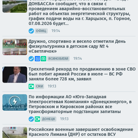
ДОНБАССА» сообщает, что в связи с
проведением аварийно-восстановительных
работ на объектах энергетической структуры,
график подачи воды на г. Харцызск, п. Горное,
07.08.2026 будет...
19:14
ОФИЦ.
Дружно, спортивно и весело отметили День
физкультурника в детском саду № 4
«Светлячок»
19:14
ЯСИНОВАТАЯ
Трехлетний рекорд по продвижению в зоне СВО
был побит армией России в июле — ВС РФ
заняли более 728 км, заявил
19:13
СМИ
По информации АО «Юго-Западная
Электросетевая Компания» «Донецкэнерго», в
Петровском и Кировском районах все
трансформаторные подстанции запитаны
19:13
ДОНЕЦК
Российские военные завершают освобождение
Красного Лимана (ДНР) от остатков ВСУ