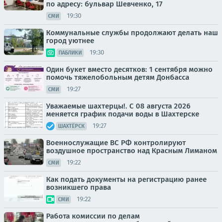
по адресу: бульвар Шевченко, 17
19:30
СМИ
Коммунальные службы продолжают делать наш
город уютнее
19:30
ПАБЛИКИ
Один букет вместо десятков: 1 сентября можно
помочь тяжелобольным детям Донбасса
19:27
СМИ
Уважаемые шахтерцы!. С 08 августа 2026
меняется график подачи воды в Шахтерске
19:27
ШАХТЁРСК
Военнослужащие ВС РФ контролируют
воздушное пространство над Красным Лиманом
19:22
СМИ
Как подать документы на регистрацию ранее
возникшего права
19:22
СМИ
Работа комиссии по делам