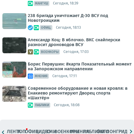
Сегодня, 18:39
МАНГУШ
238 бригада уничтожает Д-30 ВСУ под
Новотроицким
Сегодня, 18:13
ОФИЦ.
Александр Коц: В яблочко. ВКС снайперски
разносит дроноводов ВСУ
Сегодня, 17:03
ВОЕНКОРЫ
Борис Первушин: #карта Показательный момент
на Запорожском направлении
Сегодня, 17:11
МНЕНИЯ
Современное оборудование и новая кровля: в
Енакиево ремонтируют Дворец спорта
«Шахтёр»
Сегодня, 18:08
ПАБЛИКИ
ЛЕНТА
ТОП
ОФИЦ.
ВИДЕО
СМИ
ВОЕНКОРЫ
МНЕНИЯ
ПАБЛИКИ
ФОТО
ЛОНГРИДЫ