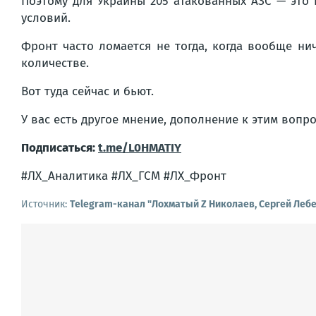
Поэтому для Украины 205 атакованных АЗС — это 
условий.
Фронт часто ломается не тогда, когда вообще нич
количестве.
Вот туда сейчас и бьют.
У вас есть другое мнение, дополнение к этим воп
Подписаться:
t.me/L0HMATIY
#ЛХ_Аналитика #ЛХ_ГСМ #ЛХ_Фронт
Источник:
Telegram-канал "Лохматый Z Николаев, Сергей Леб