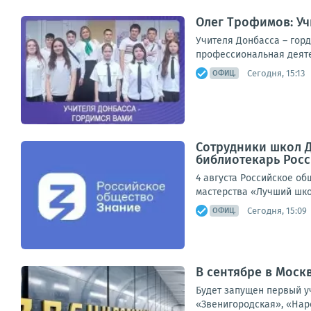
Олег Трофимов: Уч
Учителя Донбасса – гор
профессиональная деятел
Сегодня, 15:13
ОФИЦ.
Сотрудники школ 
библиотекарь Рос
4 августа Российское о
мастерства «Лучший шко
Сегодня, 15:09
ОФИЦ.
В сентябре в Моск
Будет запущен первый уч
«Звенигородская», «Нар