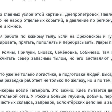
з главных узлов этой картины. Днепропетровск, Павл
о не набор отдельных событий, а давление по регион
е и южное.
я работа по южному тылу. Если на Ореховском и Гу
ировать, прятать, пополнять и перебрасывать. Удары п
 Ромны, Прилуки, Сновск, Семёновка, Собичево. Там 
считать север запасным тылом, но его заставляют
то уже не только логистика, а подготовка людей. Выса
я разведка работает не только по железу, но и по тем
керам возле Таганрога. Это важно: Киев пытается д
тельной сети. У России больше глубина, добыча, пер
 частных складов, заправок, волонтёрских цепочек и 