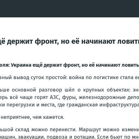
щё держит фронт, но её начинают ловит
юля: Украина ещё держит фронт, но её начинают ловить
вный вывод суток простой: война по логистике стала е
ьше основной разговор шёл о крупных объектах: эне
ерь всё чаще горят АЗС, фуры, железнодорожные депо
ки перегрузки и места, где гражданская инфраструктур
 неприятнее, чем кажется.
ьшой склад можно перенести. Маршрут можно изменит
, машин, эвакуации, подвоза и ротации. Если бьют по м