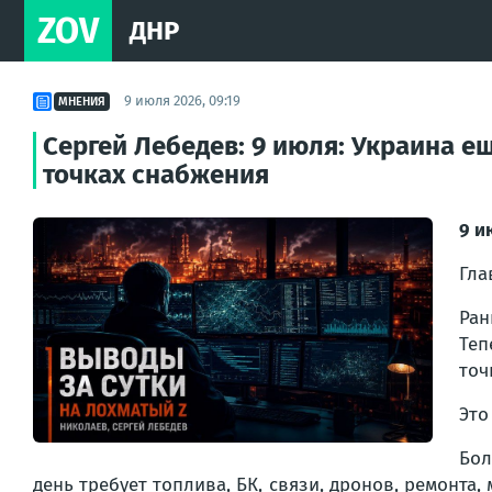
ZOV
ДНР
9 июля 2026, 09:19
МНЕНИЯ
Сергей Лебедев: 9 июля: Украина е
точках снабжения
9 и
Гла
Ран
Теп
точ
Это
Бол
день требует топлива, БК, связи, дронов, ремонта