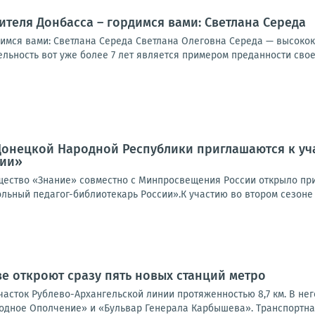
ителя Донбасса – гордимся вами: Светлана Середа
димся вами: Светлана Середа Светлана Олеговна Середа — высок
ьность вот уже более 7 лет является примером преданности своему
Донецкой Народной Республики приглашаются к уч
сии»
бщество «Знание» совместно с Минпросвещения России открыло пр
льный педагог-библиотекарь России».К участию во втором сезоне
ве откроют сразу пять новых станций метро
асток Рублево-Архангельской линии протяженностью 8,7 км. В нег
одное Ополчение» и «Бульвар Генерала Карбышева». Транспортная 