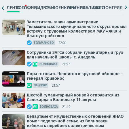
ЛЕНТА
ТОП
ОФИЦ.
ВИДЕО
СМИ
ВОЕНКОРЫ
МНЕНИЯ
ПАБЛИКИ
ФОТО
ЛОНГРИДЫ
Заместитель главы администрации
Тельмановского муниципального округа провел
встречу с трудовым коллективом МКУ «ЖКХ и
благоустройство»
22:01
ТЕЛЬМАНОВО
Сотрудники ЗАГСа собрали гуманитарный груз
для начальной школы с. Анадоль
21:57
ВОЛНОВАХА
Пора готовить Чернигов к круговой обороне –
генерал Кривонос
21:57
ПАБЛИКИ
Шестой гуманитарный конвой отправится из
Салехарда в Волноваху 11 августа
21:49
ВОЛНОВАХА
Департамент имущественных отношений ЯНАО
помог подопечной семье из Волновахи
избежать перебоев с электричеством