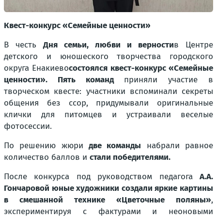
Квест-конкурс «Семейные ценности»
В честь
Дня семьи, любви и верности
в Центре
детского и юношеского творчества городского
округа Енакиево
состоялся квест-конкурс «Семейные
ценности». Пять команд
приняли участие в
творческом квесте:
участники вспоминали секреты
общения без ссор, придумывали оригинальные
клички для питомцев и устраивали веселые
фотосессии.
По решению жюри
две команды
набрали равное
количество баллов и
стали победителями.
После конкурса
под руководством педагога
А.А.
Гончаровой
юные художники создали яркие картины
в смешанной технике «Цветочные поляны»
,
экспериментируя с фактурами и неоновыми