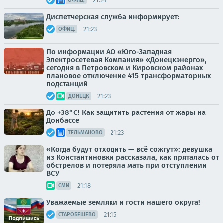
21:24
ОФИЦ.
Диспетчерская служба информирует:
21:23
ОФИЦ.
По информации АО «Юго-Западная
Электросетевая Компания» «Донецкэнерго»,
сегодня в Петровском и Кировском районах
плановое отключение 415 трансформаторных
подстанций
21:23
ДОНЕЦК
До +38°С! Как защитить растения от жары на
Донбассе
21:23
ТЕЛЬМАНОВО
«Когда будут отходить — всё сожгут»: девушка
из Константиновки рассказала, как пряталась от
обстрелов и потеряла мать при отступлении
ВСУ
21:18
СМИ
Уважаемые земляки и гости нашего округа!
21:15
СТАРОБЕШЕВО