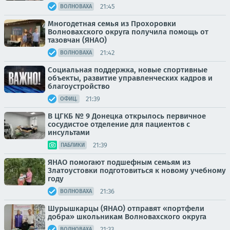
21:45
ВОЛНОВАХА
Многодетная семья из Прохоровки
Волновахского округа получила помощь от
тазовчан (ЯНАО)
21:42
ВОЛНОВАХА
Социальная поддержка, новые спортивные
объекты, развитие управленческих кадров и
благоустройство
21:39
ОФИЦ.
В ЦГКБ № 9 Донецка открылось первичное
сосудистое отделение для пациентов с
инсультами
21:39
ПАБЛИКИ
ЯНАО помогают подшефным семьям из
Златоустовки подготовиться к новому учебному
году
21:36
ВОЛНОВАХА
Шурышкарцы (ЯНАО) отправят «портфели
добра» школьникам Волновахского округа
21:33
ВОЛНОВАХА