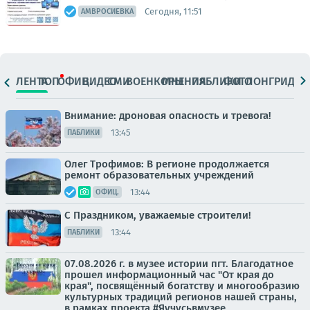
Сегодня, 11:51
АМВРОСИЕВКА
ЛЕНТА
ТОП
ОФИЦ.
ВИДЕО
СМИ
ВОЕНКОРЫ
МНЕНИЯ
ПАБЛИКИ
ФОТО
ЛОНГРИДЫ
Внимание: дроновая опасность и тревога!
13:45
ПАБЛИКИ
Олег Трофимов: В регионе продолжается
ремонт образовательных учреждений
13:44
ОФИЦ.
С Праздником, уважаемые строители!
13:44
ПАБЛИКИ
07.08.2026 г. в музее истории пгт. Благодатное
прошел информационный час "От края до
края", посвящённый богатству и многообразию
культурных традиций регионов нашей страны,
в рамках проекта #Яучусьвмузее