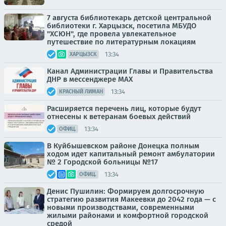
7 августа библиотекарь детской центральной
библиотеки г. Харцызск, посетила МБУДО
"ХСЮН", где провела увлекательное
путешествие по литературным локациям
13:34
ХАРЦЫЗСК
Канал Администрации Главы и Правительства
ДНР в мессенджере MAX
13:34
КРАСНЫЙ ЛИМАН
Расширяется перечень лиц, которые будут
отнесены к ветеранам боевых действий
13:34
ОФИЦ.
В Куйбышевском районе Донецка полным
ходом идет капитальный ремонт амбулатории
№ 2 Городской больницы №17
13:34
ОФИЦ.
Денис Пушилин: Формируем долгосрочную
стратегию развития Макеевки до 2042 года — с
новыми производствами, современными
жилыми районами и комфортной городской
средой