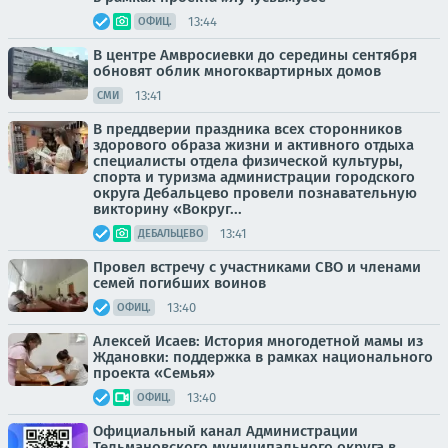
13:44
ОФИЦ.
В центре Амвросиевки до середины сентября
обновят облик многоквартирных домов
13:41
СМИ
В преддверии праздника всех сторонников
здорового образа жизни и активного отдыха
специалисты отдела физической культуры,
спорта и туризма администрации городского
округа Дебальцево провели познавательную
викторину «Вокруг...
13:41
ДЕБАЛЬЦЕВО
Провел встречу с участниками СВО и членами
семей погибших воинов
13:40
ОФИЦ.
Алексей Исаев: История многодетной мамы из
Ждановки: поддержка в рамках национального
проекта «Семья»
13:40
ОФИЦ.
Официальный канал Администрации
Тельмановского муниципального округа в