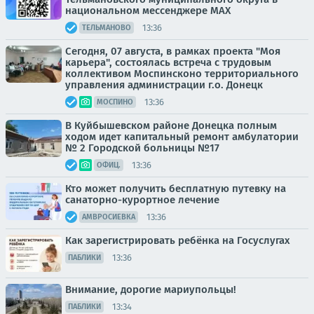
национальном мессенджере MАХ
13:36
ТЕЛЬМАНОВО
Сегодня, 07 августа, в рамках проекта "Моя
карьера", состоялась встреча с трудовым
коллективом Моспинсконо территориального
управления администрации г.о. Донецк
13:36
МОСПИНО
В Куйбышевском районе Донецка полным
ходом идет капитальный ремонт амбулатории
№ 2 Городской больницы №17
13:36
ОФИЦ.
Кто может получить бесплатную путевку на
санаторно-курортное лечение
13:36
АМВРОСИЕВКА
Как зарегистрировать ребёнка на Госуслугах
13:36
ПАБЛИКИ
Внимание, дорогие мариупольцы!
13:34
ПАБЛИКИ