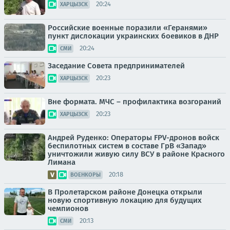
20:24
ХАРЦЫЗСК
Российские военные поразили «Геранями»
пункт дислокации украинских боевиков в ДНР
20:24
СМИ
Заседание Совета предпринимателей
20:23
ХАРЦЫЗСК
Вне формата. МЧС – профилактика возгораний
20:23
ХАРЦЫЗСК
Андрей Руденко: Операторы FPV-дронов войск
беспилотных систем в составе ГрВ «Запад»
уничтожили живую силу ВСУ в районе Красного
Лимана
20:18
ВОЕНКОРЫ
В Пролетарском районе Донецка открыли
новую спортивную локацию для будущих
чемпионов
20:13
СМИ