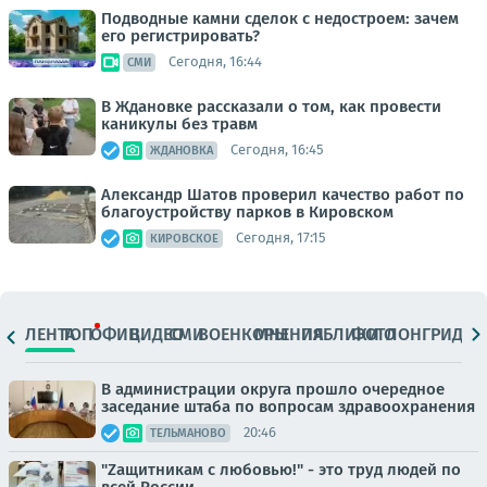
Подводные камни сделок с недостроем: зачем
его регистрировать?
Сегодня, 16:44
СМИ
В Ждановке рассказали о том, как провести
каникулы без травм
Сегодня, 16:45
ЖДАНОВКА
Александр Шатов проверил качество работ по
благоустройству парков в Кировском
Сегодня, 17:15
КИРОВСКОЕ
ЛЕНТА
ТОП
ОФИЦ.
ВИДЕО
СМИ
ВОЕНКОРЫ
МНЕНИЯ
ПАБЛИКИ
ФОТО
ЛОНГРИДЫ
В администрации округа прошло очередное
заседание штаба по вопросам здравоохранения
20:46
ТЕЛЬМАНОВО
"Zащитникам с любовью!" - это труд людей по
всей России