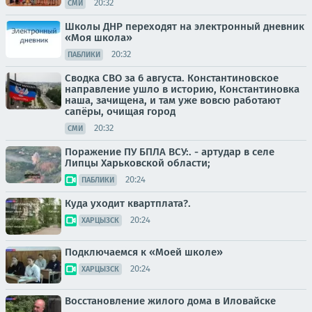
20:32
СМИ
Школы ДНР переходят на электронный дневник
«Моя школа»
20:32
ПАБЛИКИ
Сводка СВО за 6 августа. Константиновское
направление ушло в историю, Константиновка
наша, зачищена, и там уже вовсю работают
сапёры, очищая город
20:32
СМИ
Поражение ПУ БПЛА ВСУ:. - артудар в селе
Липцы Харьковской области;
20:24
ПАБЛИКИ
Куда уходит квартплата?.
20:24
ХАРЦЫЗСК
Подключаемся к «Моей школе»
20:24
ХАРЦЫЗСК
Восстановление жилого дома в Иловайске