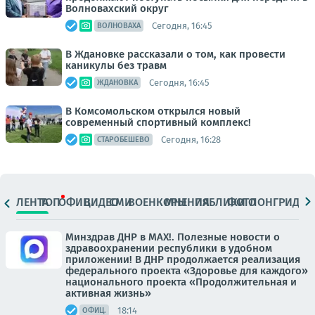
Волновахский округ
Сегодня, 16:45
ВОЛНОВАХА
В Ждановке рассказали о том, как провести
каникулы без травм
Сегодня, 16:45
ЖДАНОВКА
В Комсомольском открылся новый
современный спортивный комплекс!
Сегодня, 16:28
СТАРОБЕШЕВО
ЛЕНТА
ТОП
ОФИЦ.
ВИДЕО
СМИ
ВОЕНКОРЫ
МНЕНИЯ
ПАБЛИКИ
ФОТО
ЛОНГРИДЫ
Минздрав ДНР в МАХ!. Полезные новости о
здравоохранении республики в удобном
приложении! В ДНР продолжается реализация
федерального проекта «Здоровье для каждого»
национального проекта «Продолжительная и
активная жизнь»
18:14
ОФИЦ.