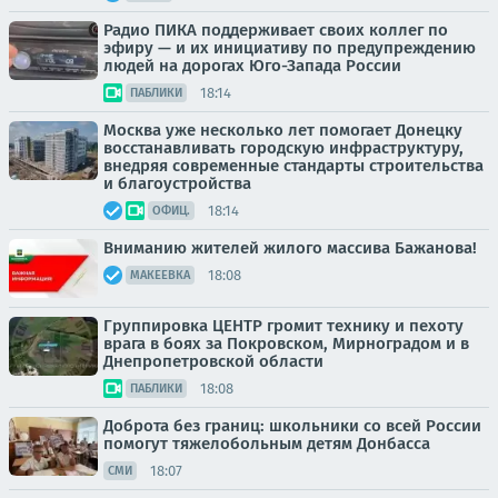
Радио ПИКА поддерживает своих коллег по
эфиру — и их инициативу по предупреждению
людей на дорогах Юго-Запада России
18:14
ПАБЛИКИ
Москва уже несколько лет помогает Донецку
восстанавливать городскую инфраструктуру,
внедряя современные стандарты строительства
и благоустройства
18:14
ОФИЦ.
Вниманию жителей жилого массива Бажанова!
18:08
МАКЕЕВКА
Группировка ЦЕНТР громит технику и пехоту
врага в боях за Покровском, Мирноградом и в
Днепропетровской области
18:08
ПАБЛИКИ
Доброта без границ: школьники со всей России
помогут тяжелобольным детям Донбасса
18:07
СМИ