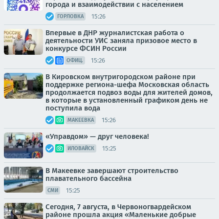
города и взаимодействии с населением
15:26
ГОРЛОВКА
Впервые в ДНР журналистская работа о
деятельности УИС заняла призовое место в
конкурсе ФСИН России
15:26
ОФИЦ.
В Кировском внутригородском районе при
поддержке региона-шефа Московская область
продолжается подвоз воды для жителей домов,
в которые в установленный графиком день не
поступила вода
15:26
МАКЕЕВКА
«Управдом» — друг человека!
15:25
ИЛОВАЙСК
В Макеевке завершают строительство
плавательного бассейна
15:25
СМИ
Сегодня, 7 августа, в Червоногвардейском
районе прошла акция «Маленькие добрые