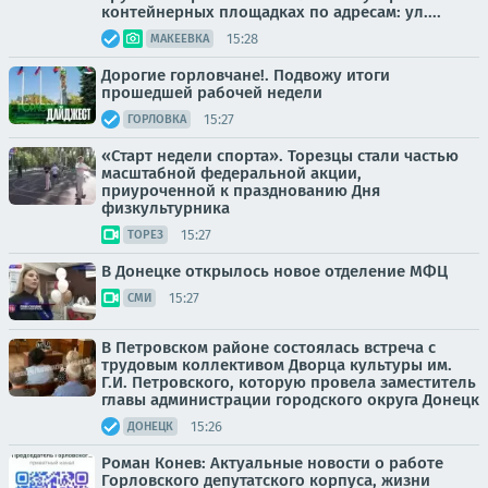
контейнерных площадках по адресам: ул....
15:28
МАКЕЕВКА
Дорогие горловчане!. Подвожу итоги
прошедшей рабочей недели
15:27
ГОРЛОВКА
«Старт недели спорта». Торезцы стали частью
масштабной федеральной акции,
приуроченной к празднованию Дня
физкультурника
15:27
ТОРЕЗ
В Донецке открылось новое отделение МФЦ
15:27
СМИ
В Петровском районе состоялась встреча с
трудовым коллективом Дворца культуры им.
Г.И. Петровского, которую провела заместитель
главы администрации городского округа Донецк
15:26
ДОНЕЦК
Роман Конев: Актуальные новости о работе
Горловского депутатского корпуса, жизни