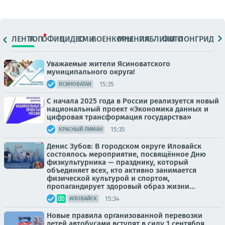
ЛЕНТА
ТОП
ОФИЦ.
ВИДЕО
СМИ
ВОЕНКОРЫ
МНЕНИЯ
ПАБЛИКИ
ФОТО
ЛОНГРИДЫ
Уважаемые жители Ясиноватского
муниципального округа!
15:35
ЯСИНОВАТАЯ
С начала 2025 года в России реализуется новый
национальный проект «Экономика данных и
цифровая трансформация государства»
15:35
КРАСНЫЙ ЛИМАН
Денис Зубов: В городском округе Иловайск
состоялось мероприятие, посвящённое Дню
физкультурника — празднику, который
объединяет всех, кто активно занимается
физической культурой и спортом,
пропагандирует здоровый образ жизни...
15:34
ИЛОВАЙСК
Новые правила организованной перевозки
детей автобусами вступят в силу 1 сентября