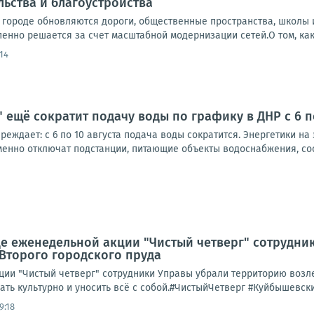
льства и благоустройства
в городе обновляются дороги, общественные пространства, школы 
нно решается за счет масштабной модернизации сетей.О том, как 
14
 ещё сократит подачу воды по графику в ДНР с 6 по
еждает: с 6 по 10 августа подача воды сократится. Энергетики н
еменно отключат подстанции, питающие объекты водоснабжения, соо
де еженедельной акции "Чистый четверг" сотрудни
Второго городского пруда
ции "Чистый четверг" сотрудники Управы убрали территорию возл
хать культурно и уносить всё с собой.#ЧистыйЧетверг #Куйбышевск
9:18