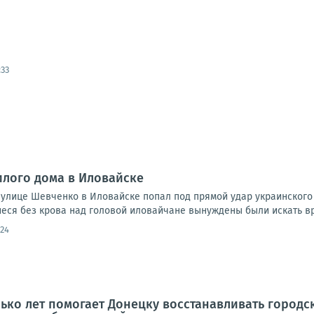
:33
лого дома в Иловайске
а улице Шевченко в Иловайске попал под прямой удар украинского
иеся без крова над головой иловайчане вынуждены были искать вр
:24
ько лет помогает Донецку восстанавливать город