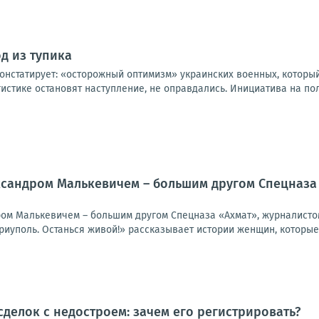
д из тупика
онстатирует: «осторожный оптимизм» украинских военных, который
истике остановят наступление, не оправдались. Инициатива на поле
ксандром Малькевичем – большим другом Спецназа 
ром Малькевичем – большим другом Спецназа «Ахмат», журналисто
риуполь. Останься живой!» рассказывает истории женщин, которые 
делок с недостроем: зачем его регистрировать?