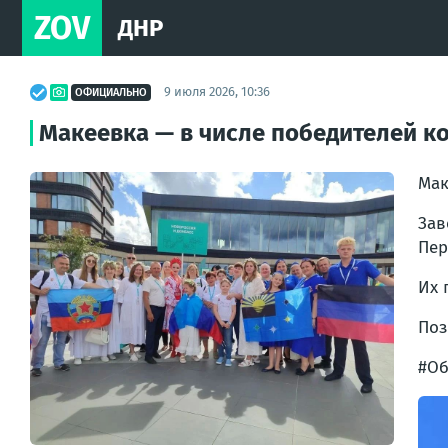
ZOV
ДНР
9 июля 2026, 10:36
ОФИЦИАЛЬНО
Макеевка — в числе победителей ко
Мак
Зав
Пер
Их 
Поз
#Об