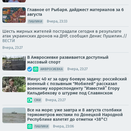
Главное от Рыбаря. дайджест материалов за 6
августа
Вчера, 23:33
ПАБЛИКИ
Шесть мирных жителей пострадали сегодня в результате
атак украинских дронов на ДНР, сообщил Денис Пушилин.//
ВЕСТИ
Вчера, 23:27
В Амвросиевке развивается доступный
массовый спорт
Вчера, 23:27
АМВРОСИЕВКА
Минус 40 кг за одну боевую задачу: российский
военный с позывным "Мобилей" рассказал
военному корреспонденту “Известий” Егору
Кильдибекову о штурме под Славянском
Вчера, 23:27
СМИ
Все на море: уже завтра и 8 августа столбики
термометров местами по Донецкой Народной
Республике взлетят до отметки +38°C!
Вчера, 23:06
ПАБЛИКИ