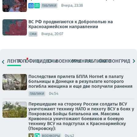
Вчера, 23:38
ПАБЛИКИ
ВС РФ продвигаются к Доброполью на
Красноармейском направлении
Вчера, 20:07
СМИ
ЛЕНТА
ТОП
ОФИЦ.
ВИДЕО
СМИ
ВОЕНКОРЫ
МНЕНИЯ
ПАБЛИКИ
ФОТО
ЛОНГРИДЫ
Последствия прилета БПЛА Hornet в палату
больницы в Донецке в результате которого
погибла женщина и еще две получили ранения
04:54
ПАБЛИКИ
Перешедшие на сторону России солдаты ВСУ
уничтожают технику НАТО и пехоту ВСУ в боях у
Покровска Бойцы батальона им. Максима
Кривоноса уничтожают боевиков и боевую
технику ВСУ на подступах к Красноармейску
(Покровску):
04:42
ВОЕНКОРЫ