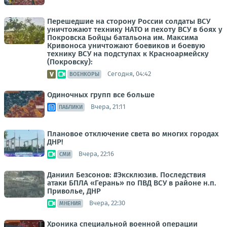
Перешедшие на сторону России солдаты ВСУ
уничтожают технику НАТО и пехоту ВСУ в боях у
Покровска Бойцы батальона им. Максима
Кривоноса уничтожают боевиков и боевую
технику ВСУ на подступах к Красноармейску
(Покровску):
Сегодня, 04:42
ВОЕНКОРЫ
Одиночных групп все больше
Вчера, 21:11
ПАБЛИКИ
Плановое отключение света во многих городах
ДНР!
Вчера, 22:16
СМИ
Даниил Безсонов: #Эксклюзив. Последствия
атаки БПЛА «Герань» по ПВД ВСУ в районе н.п.
Приволье, ДНР
Вчера, 22:30
МНЕНИЯ
Хроника специальной военной операции