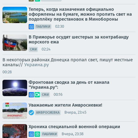
Теперь, когда назначения официально
оформлены на бумаге, можно пролить свет на
подоплёку перестановок в Минобороны
02:30
ПАБЛИКИ
В Приморье осудят шестерых за контрабанду
морского ежа
02:24
СМИ
В некоторых районах Донецка пропал свет, пишут местные
каналы//
Украина.ру
00:28
Фронтовая сводка за день от канала
"Украина.ру":
00:16
СМИ
Уважаемые жители Амвросиевки!
Вчера, 23:45
АМВРОСИЕВКА
Хроника специальной военной операции
Вчера, 23:38
ПАБЛИКИ