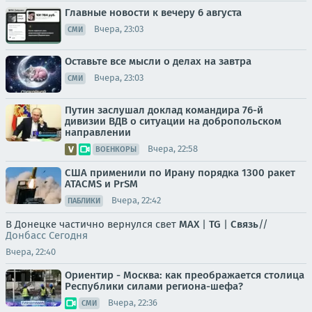
Главные новости к вечеру 6 августа
Вчера, 23:03
СМИ
Оставьте все мысли о делах на завтра
Вчера, 23:03
СМИ
Путин заслушал доклад командира 76-й
дивизии ВДВ о ситуации на добропольском
направлении
Вчера, 22:58
ВОЕНКОРЫ
США применили по Ирану порядка 1300 ракет
ATACMS и PrSM
Вчера, 22:42
ПАБЛИКИ
В Донецке частично вернулся свет
MAX
|
TG
|
Связь
//
Донбасс Сегодня
Вчера, 22:40
Ориентир - Москва: как преображается столица
Республики силами региона-шефа?
Вчера, 22:36
СМИ