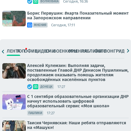
Сегодня, 16:36
ВОЛНОВАХА
Борис Первушин: #карта Показательный момент
на Запорожском направлении
Сегодня, 17:11
МНЕНИЯ
ЛЕНТА
ТОП
ОФИЦ.
ВИДЕО
СМИ
ВОЕНКОРЫ
МНЕНИЯ
ПАБЛИКИ
ФОТО
ЛОНГРИДЫ
Алексей Кулемзин: Выполняя задачи,
поставленные Главой ДНР Денисом Пушилиным,
продолжаем оказывать помощь жителям
освобождённых населённых пунктов
17:27
ДОНЕЦК
С 1 сентября образовательные организации ДНР
начнут использовать цифровой
образовательный сервис «Моя школа»
17:27
ПАБЛИКИ
Таисия Чернявская: Наши ребята отправляются
на «Машук»!