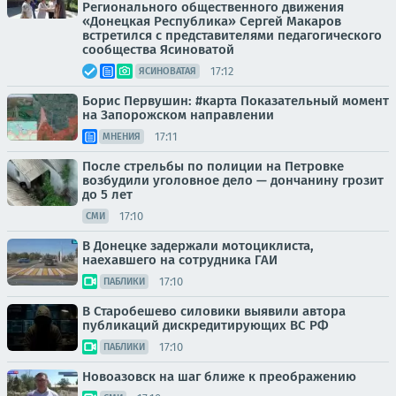
Регионального общественного движения
«Донецкая Республика» Сергей Макаров
встретился с представителями педагогического
сообщества Ясиноватой
17:12
ЯСИНОВАТАЯ
Борис Первушин: #карта Показательный момент
на Запорожском направлении
17:11
МНЕНИЯ
После стрельбы по полиции на Петровке
возбудили уголовное дело — дончанину грозит
до 5 лет
17:10
СМИ
В Донецке задержали мотоциклиста,
наехавшего на сотрудника ГАИ
17:10
ПАБЛИКИ
В Старобешево силовики выявили автора
публикаций дискредитирующих ВС РФ
17:10
ПАБЛИКИ
Новоазовск на шаг ближе к преображению