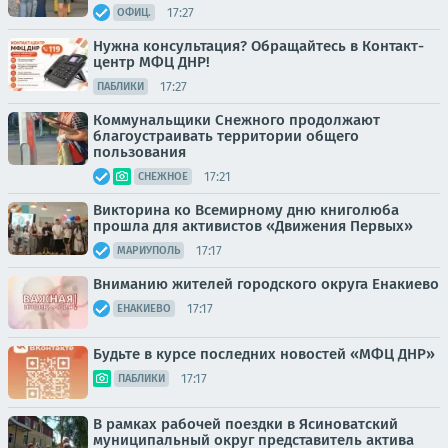
17:27
ОФИЦ.
Нужна консультация? Обращайтесь в Контакт-
центр МФЦ ДНР!
17:27
ПАБЛИКИ
Коммунальщики Снежного продолжают
благоустраивать территории общего
пользования
17:21
СНЕЖНОЕ
Викторина ко Всемирному дню книголюба
прошла для активистов «Движения Первых»
17:17
МАРИУПОЛЬ
Вниманию жителей городского округа Енакиево
17:17
ЕНАКИЕВО
Будьте в курсе последних новостей «МФЦ ДНР»
17:17
ПАБЛИКИ
В рамках рабочей поездки в Ясиноватский
муниципальный округ представитель актива