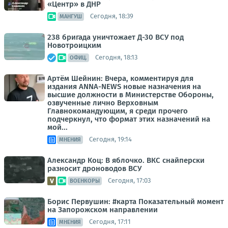
«Центр» в ДНР
Сегодня, 18:39
МАНГУШ
238 бригада уничтожает Д-30 ВСУ под
Новотроицким
Сегодня, 18:13
ОФИЦ.
Артём Шейнин: Вчера, комментируя для
издания ANNA-NEWS новые назначения на
высшие должности в Министерстве Обороны,
озвученные лично Верховным
Главнокомандующим, я среди прочего
подчеркнул, что формат этих назначений на
мой...
Сегодня, 19:14
МНЕНИЯ
Александр Коц: В яблочко. ВКС снайперски
разносит дроноводов ВСУ
Сегодня, 17:03
ВОЕНКОРЫ
Борис Первушин: #карта Показательный момент
на Запорожском направлении
Сегодня, 17:11
МНЕНИЯ