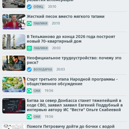
20:10
ОФИЦ.
Жесткий песок вместо мягкого татами
20:10
ПАБЛИКИ
В Тельманово до конца 2026 года построят
новый 70-квартирный дом
20:03
ПАБЛИКИ
Неофициальное трудоустройство: почему это
риск?
20:03
ВОЛОДАРКА
Старт третьего этапа Народной программы -
общественное обсуждение
19:56
СМИ
Битва за север Донбасса станет тяжелейшей в
ходе СВО, заявил заявил Евгений Поддубный в
интервью автору ИС "Вести" Ольге Скабеевой
19:56
СМИ
Помоги Петровичу дойти до бочки с водой