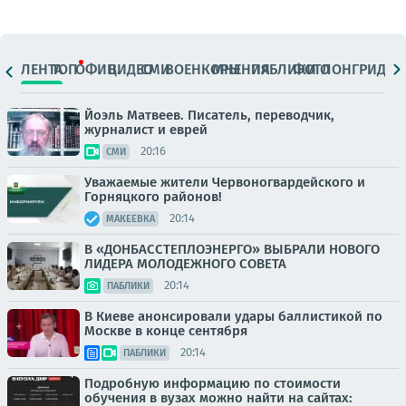
ЛЕНТА
ТОП
ОФИЦ.
ВИДЕО
СМИ
ВОЕНКОРЫ
МНЕНИЯ
ПАБЛИКИ
ФОТО
ЛОНГРИДЫ
Йоэль Матвеев. Писатель, переводчик,
журналист и еврей
20:16
СМИ
Уважаемые жители Червоногвардейского и
Горняцкого районов!
20:14
МАКЕЕВКА
В «ДОНБАССТЕПЛОЭНЕРГО» ВЫБРАЛИ НОВОГО
ЛИДЕРА МОЛОДЕЖНОГО СОВЕТА
20:14
ПАБЛИКИ
В Киеве анонсировали удары баллистикой по
Москве в конце сентября
20:14
ПАБЛИКИ
Подробную информацию по стоимости
обучения в вузах можно найти на сайтах: