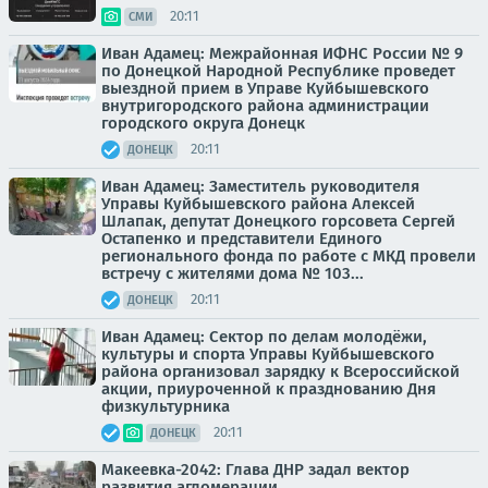
20:11
СМИ
Иван Адамец: Межрайонная ИФНС России № 9
по Донецкой Народной Республике проведет
выездной прием в Управе Куйбышевского
внутригородского района администрации
городского округа Донецк
20:11
ДОНЕЦК
Иван Адамец: Заместитель руководителя
Управы Куйбышевского района Алексей
Шлапак, депутат Донецкого горсовета Сергей
Остапенко и представители Единого
регионального фонда по работе с МКД провели
встречу с жителями дома № 103...
20:11
ДОНЕЦК
Иван Адамец: Сектор по делам молодёжи,
культуры и спорта Управы Куйбышевского
района организовал зарядку к Всероссийской
акции, приуроченной к празднованию Дня
физкультурника
20:11
ДОНЕЦК
Макеевка-2042: Глава ДНР задал вектор
развития агломерации